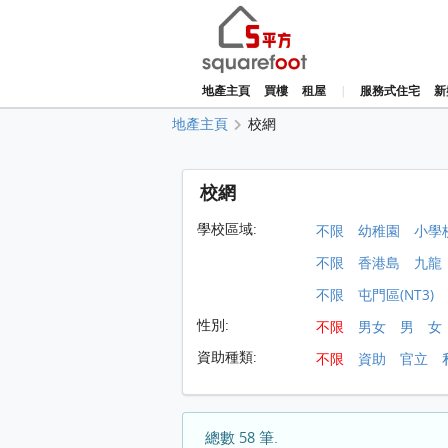
地產主頁
買樓
租屋
|
服務式住宅
新
地產主頁
校網
校網
學校區域:
不限
幼稚園
小學
不限
香港島
九龍
不限
屯門區(NT3)
性別:
不限
男女
男
女
資助種類:
不限
資助
官立
總數 58 筆.