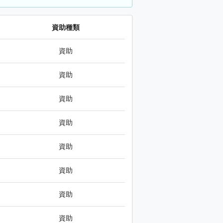
資助種類
資助
資助
資助
資助
資助
資助
資助
資助