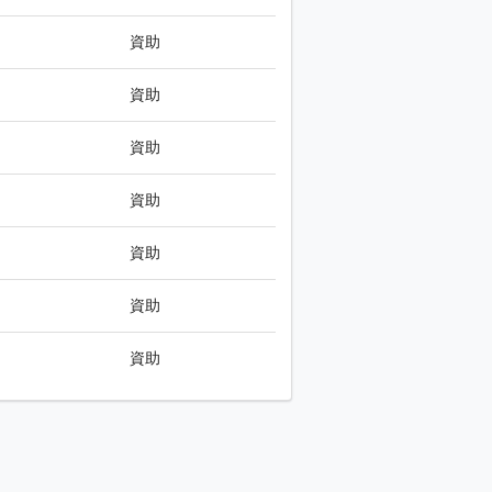
資助
資助
資助
資助
資助
資助
資助