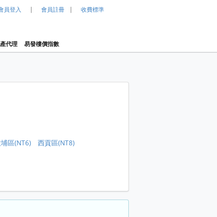
|
|
會員登入
會員註冊
收費標準
產代理
易發樓價指數
埔區(NT6)
西貢區(NT8)