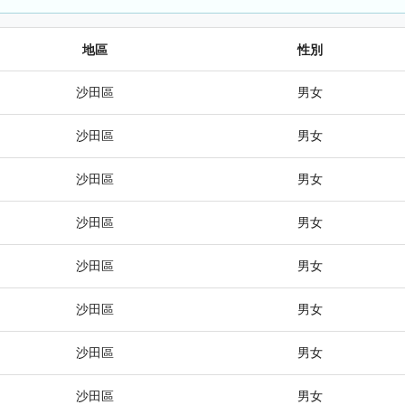
地區
性別
沙田區
男女
沙田區
男女
沙田區
男女
沙田區
男女
沙田區
男女
沙田區
男女
沙田區
男女
沙田區
男女