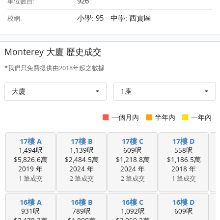
926
單位數目:
小學: 95 中學: 西貢區
校網:
Monterey 大廈 歷史成交
*我們只免費提供由2018年起之數據
大廈
1座
一個月內
半年內
一年內
17樓 A
17樓 B
17樓 C
17樓 D
1,494呎
1,139呎
609呎
558呎
$5,826.6萬
$2,484.5萬
$1,218.8萬
$1,186.5萬
2019 年
2024 年
2024 年
2018 年
1 筆成交
2 筆成交
2 筆成交
1 筆成交
16樓 A
16樓 B
16樓 C
16樓 D
931呎
789呎
1,092呎
609呎