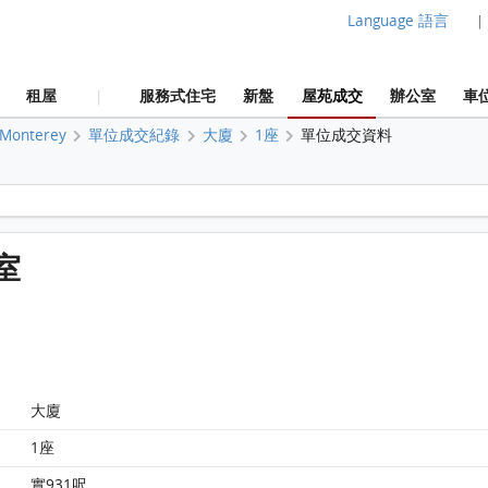
Language 語言
|
租屋
服務式住宅
新盤
屋苑成交
辦公室
車
|
Monterey
單位成交紀錄
大廈
1座
單位成交資料
Monterey 大廈 1座 6樓 A室 平面圖
A室
大廈
1座
Monterey 大廈 1座 6樓 A室 平面圖
實931呎