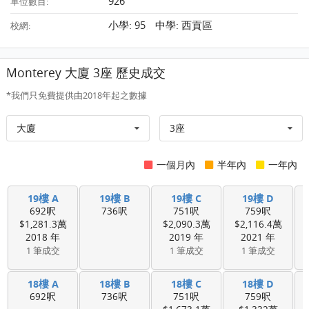
926
單位數目:
小學: 95 中學: 西貢區
校網:
Monterey 大廈 3座 歷史成交
*我們只免費提供由2018年起之數據
大廈
3座
一個月內
半年內
一年內
19樓 A
19樓 B
19樓 C
19樓 D
692呎
736呎
751呎
759呎
$1,281.3萬
$2,090.3萬
$2,116.4萬
2018 年
2019 年
2021 年
1 筆成交
1 筆成交
1 筆成交
18樓 A
18樓 B
18樓 C
18樓 D
692呎
736呎
751呎
759呎