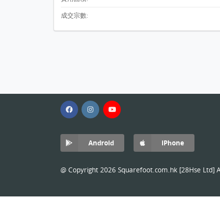
成交宗數:
Android
iPhone
@ Copyright 2026 Squarefoot.com.hk [28Hse Ltd] Al