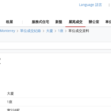
Language 語言
|
租屋
服務式住宅
新盤
屋苑成交
辦公室
車
|
Monterey
單位成交紀錄
大廈
1座
單位成交資料
Monterey 大廈1座8樓 E室 平面圖
室
大廈
1座
實558呎