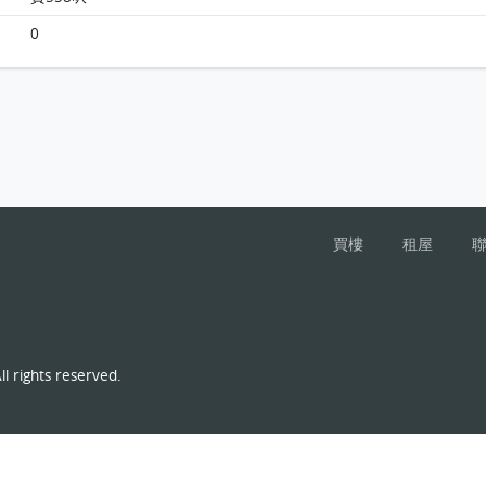
Monterey 大廈1座8樓 E室 平面圖
0
買樓
租屋
l rights reserved.