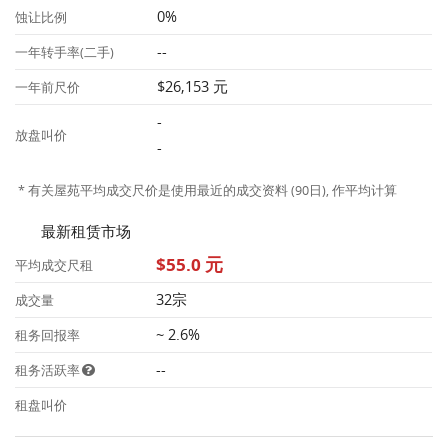
0%
蚀让比例
--
一年转手率(二手)
$26,153 元
一年前尺价
-
放盘叫价
-
* 有关屋苑平均成交尺价是使用最近的成交资料 (90日), 作平均计算
最新租赁市场
$55.0 元
平均成交尺租
32宗
成交量
~ 2.6%
租务回报率
--
租务活跃率
租盘叫价