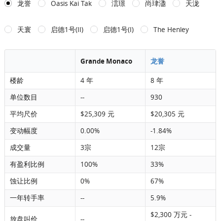
龙誉
Oasis Kai Tak
澐璟
尚珒溋
天泷
天寰
启德1号(II)
启德1号(I)
The Henley
Grande Monaco
龙誉
楼龄
4 年
8 年
单位数目
--
930
平均尺价
$25,309 元
$20,305 元
变动幅度
0.00%
-1.84%
成交量
3宗
12宗
有盈利比例
100%
33%
蚀让比例
0%
67%
一年转手率
--
5.9%
$2,300 万元 -
放盘叫价
--