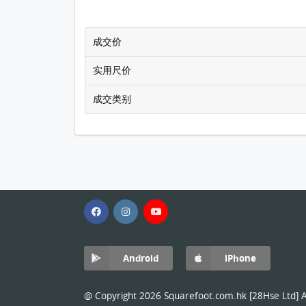
成交价
实用尺价
成交类别
Android
iPhone
@ Copyright 2026 Squarefoot.com.hk [28Hse Ltd] Al