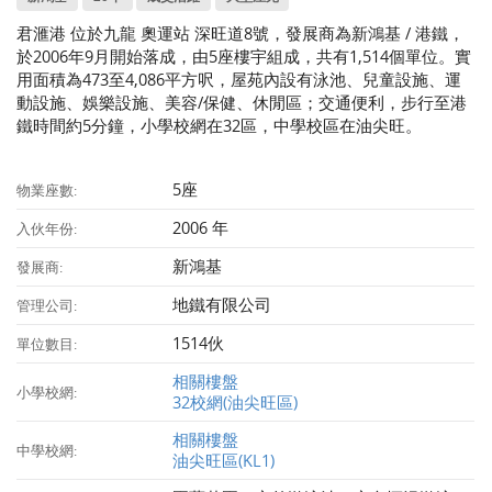
君滙港 位於九龍 奧運站 深旺道8號，發展商為新鴻基 / 港鐵，
於2006年9月開始落成，由5座樓宇組成，共有1,514個單位。實
用面積為473至4,086平方呎，屋苑內設有泳池、兒童設施、運
動設施、娛樂設施、美容/保健、休閒區；交通便利，步行至港
鐵時間約5分鐘，小學校網在32區，中學校區在油尖旺。
5座
物業座數:
2006 年
入伙年份:
新鴻基
發展商:
地鐵有限公司
管理公司:
1514伙
單位數目:
相關樓盤
小學校網:
32校網(油尖旺區)
相關樓盤
中學校網:
油尖旺區(KL1)