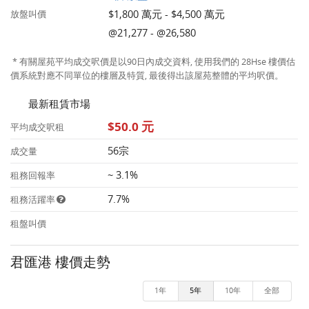
$1,800 萬元 - $4,500 萬元
放盤叫價
@21,277 - @26,580
* 有關屋苑平均成交呎價是以90日內成交資料, 使用我們的 28Hse 樓價估
價系統對應不同單位的樓層及特質, 最後得出該屋苑整體的平均呎價。
最新租賃市場
$50.0 元
平均成交呎租
56宗
成交量
~ 3.1%
租務回報率
7.7%
租務活躍率
租盤叫價
君匯港 樓價走勢
1年
5年
10年
全部