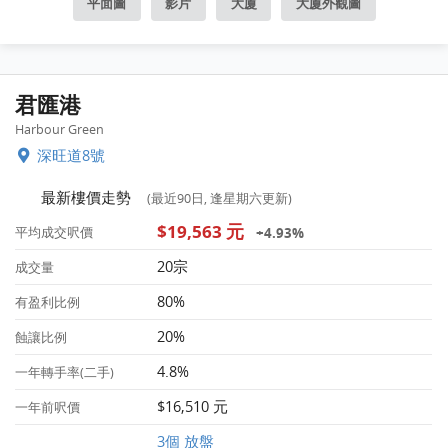
平面圖
影片
大廈
大廈外觀圖
君匯港
Harbour Green
深旺道8號
最新樓價走勢
(最近90日, 逢星期六更新)
$19,563 元
+4.93%
平均成交呎價
20宗
成交量
80%
有盈利比例
20%
蝕讓比例
4.8%
一年轉手率(二手)
$16,510 元
一年前呎價
3個 放盤