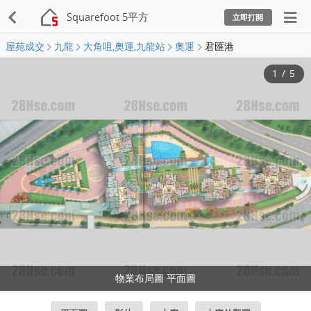
Squarefoot 5平方
立即打開
屋苑成交
九龍
大角咀,奧運,九龍站
奧運
君匯港
1
/
5
物業布局圖 平面圖