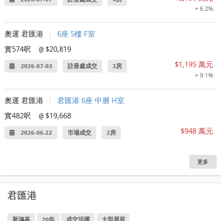
+ 6.2%
奧運 君匯港
|
6座 5樓 F室
實574呎
$20,819
@
$1,195 萬元
2026-07-03
註冊處成交
3房
+ 9.1%
奧運 君匯港
|
君匯港 6座 中層 H室
實482呎
$19,668
@
$948 萬元
2026-06-22
市場成交
2房
更多
君匯港
新鴻基
20年
成交活躍
大型屋苑