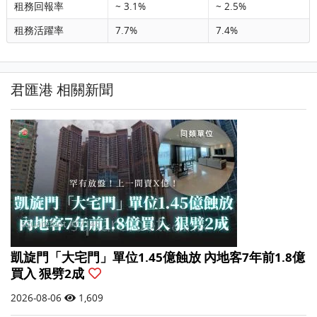
租務回報率
~ 3.1%
~ 2.5%
租務活躍率
7.7%
7.4%
君匯港 相關新聞
凱旋門「大宅門」單位1.45億蝕放 內地客7年前1.8億
買入 狠劈2成
2026-08-06
1,609