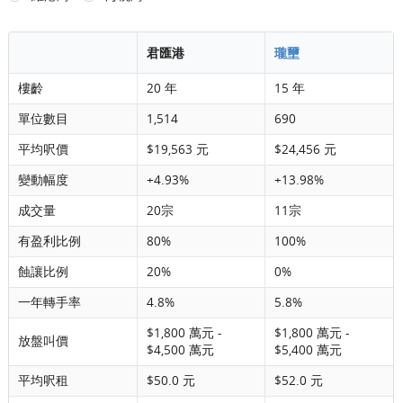
君匯港
瓏壐
樓齡
20 年
15 年
單位數目
1,514
690
平均呎價
$19,563 元
$24,456 元
變動幅度
+4.93%
+13.98%
成交量
20宗
11宗
有盈利比例
80%
100%
蝕讓比例
20%
0%
一年轉手率
4.8%
5.8%
$1,800 萬元 -
$1,800 萬元 -
放盤叫價
$4,500 萬元
$5,400 萬元
平均呎租
$50.0 元
$52.0 元