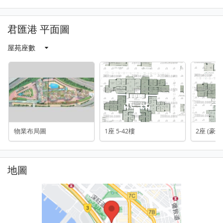
君匯港 平面圖
屋苑座數
物業布局圖
1座 5-42樓
2座 (豪匯)
地圖