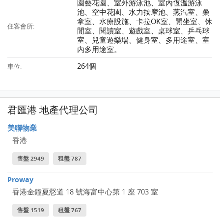
園藝花園、室外游泳池、室內恆溫游泳
池、空中花園、水力按摩池、蒸汽室、桑
拿室、水療設施、卡拉OK室、閒坐室、休
住客會所:
閒室、閱讀室、遊戲室、桌球室、乒乓球
室、兒童遊樂場、健身室、多用途室、室
內多用途室。
264個
車位:
君匯港 地產代理公司
美聯物業
香港
售盤 2949
租盤 787
Proway
香港金鐘夏慤道 18 號海富中心第 1 座 703 室
售盤 1519
租盤 767