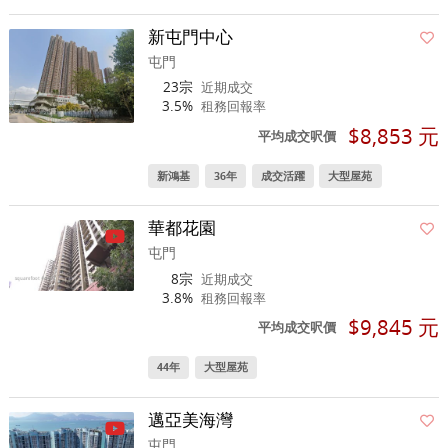
新屯門中心
屯門
23宗
近期成交
3.5%
租務回報率
$8,853 元
平均成交呎價
新鴻基
36年
成交活躍
大型屋苑
華都花園
屯門
8宗
近期成交
3.8%
租務回報率
$9,845 元
平均成交呎價
44年
大型屋苑
邁亞美海灣
屯門