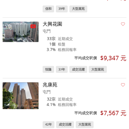
信和
39年
大型屋苑
大興花園
屯門
33宗
近期成交
1個
租盤
3.7%
租務回報率
$9,347 元
平均成交呎價
恒隆
37年
成交活躍
大型屋苑
兆康苑
屯門
32宗
近期成交
4.1%
租務回報率
$7,567 元
平均成交呎價
42年
成交活躍
大型屋苑