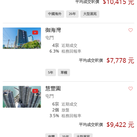
$10,415 元
平均成交呎價
中國海外
26年
大型屋苑
御海灣
屯門
4宗
近期成交
6.3%
租務回報率
$7,778 元
平均成交呎價
5年
單幢
慧豐園
屯門
6宗
近期成交
2個
放盤
3.5%
租務回報率
$9,422 元
平均成交呎價
南豐
35年
大型屋苑