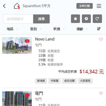
Squarefoot 5平方
立即打開
搜尋
地區
類別
呎價
樓齡
Novo Land
屯門
72宗
近期成交
22個
放盤
29個
租盤
3.3%
租務回報率
$14,342 元
平均成交呎價
新鴻基
半新盤
成交活躍
大型屋苑
瓏門
屯門
21宗
近期成交