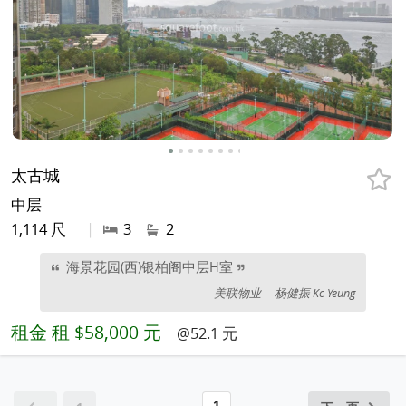
太古城
中层
1,114 尺
|
3
2
海景花园(西)银柏阁中层H室
美联物业
杨健振 Kc Yeung
租金
租 $58,000 元
@52.1 元
1