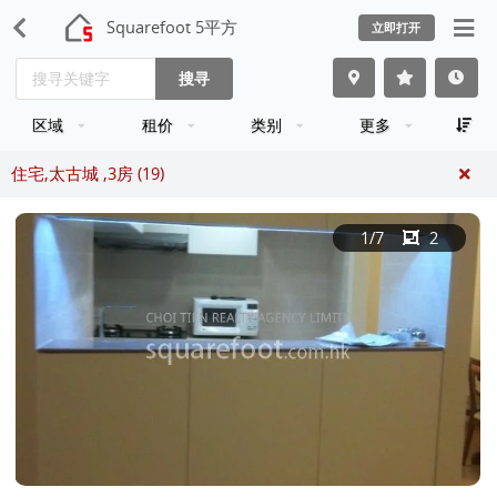
Squarefoot 5平方
立即打开
搜寻
区域
租价
类别
更多
住宅,太古城 ,3房 (19)
1
/7
2