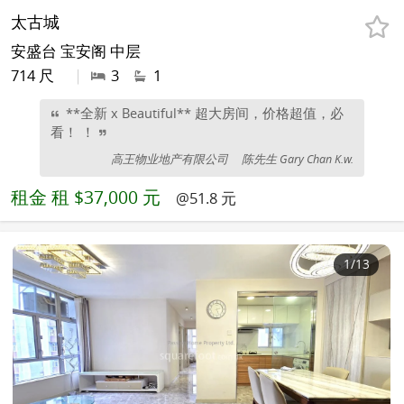
太古城
安盛台 宝安阁 中层
714 尺
|
3
1
**全新 x Beautiful** 超大房间，价格超值，必
看！ ！
高王物业地产有限公司
陈先生 Gary Chan K.w.
租金
租 $37,000 元
@51.8 元
1
/13