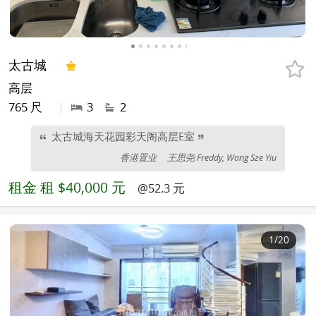
太古城
高层
765 尺
|
3
2
太古城海天花园彩天阁高层E室
香港置业
王思尧 Freddy, Wong Sze Yiu
租金
租 $40,000 元
@52.3 元
1
/20