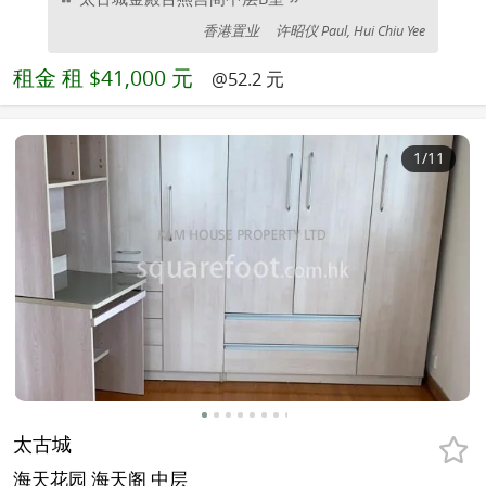
香港置业
许昭仪 Paul, Hui Chiu Yee
租金
租 $41,000 元
@52.2 元
1
/11
太古城
海天花园 海天阁 中层