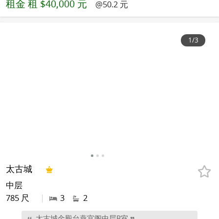
租金
租 $40,000 元
@50.2 元
1
/3
太古城
中层
785 尺
|
3
2
太古城金殿台燕宫阁中层B室