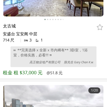
太古城
安盛台 宝安阁 中层
714 尺
|
3
1
**完美选择 x 全新 x 市内稀有** 3卧室，1浴
室，价格实惠，必看!!!
高王物业地产有限公司
陈先生 Gary Chan K.w.
租金
租 $37,000 元
@51.8 元
1
/20