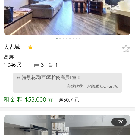
太古城
高层
1,046 尺
|
3
1
海景花园(西)翠榕阁高层F室
美联物业
何德成 Thomas Ho
租金
租 $53,000 元
@50.7 元
1
/20