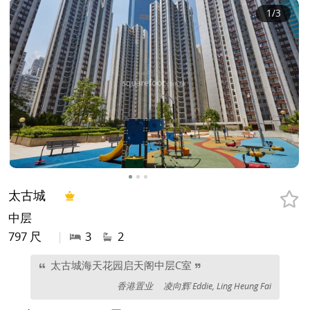
1
/3
太古城
中层
797 尺
|
3
2
太古城海天花园启天阁中层C室
香港置业
凌向辉 Eddie, Ling Heung Fai