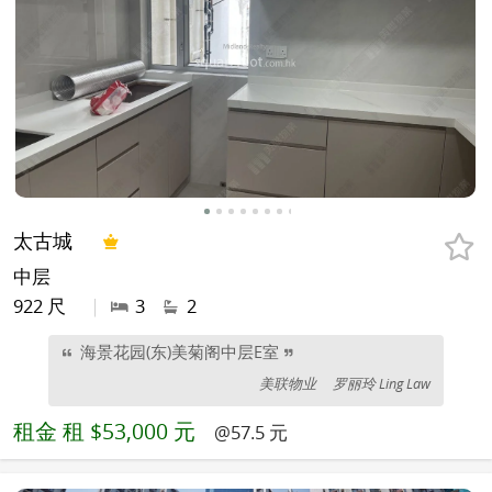
太古城
中层
922 尺
|
3
2
海景花园(东)美菊阁中层E室
美联物业
罗丽玲 Ling Law
租金
租 $53,000 元
@57.5 元