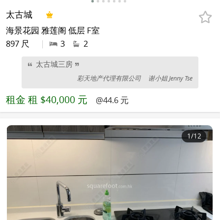
太古城
海景花园 雅莲阁 低层 F室
897 尺
|
3
2
太古城三房
彩天地产代理有限公司
谢小姐 Jenny Tse
租金
租 $40,000 元
@44.6 元
1
/12