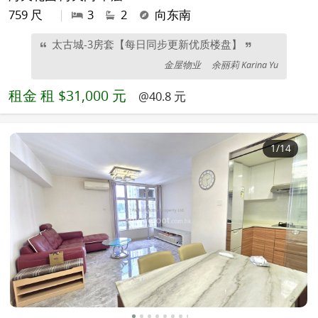
759 尺
|
3
2
向东南
太古城-3房套【每日同步更新优质楼盘】
金屋物业
余丽莉 Karina Yu
租金
租 $31,000 元
@40.8 元
1
/14