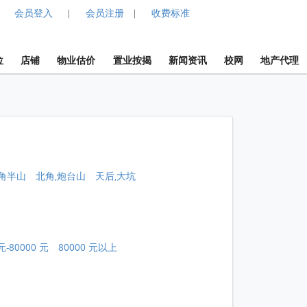
会员登入
会员注册
收费标准
|
|
位
店铺
物业估价
置业按揭
新闻资讯
校网
地产代理
角半山
北角,炮台山
天后,大坑
元-80000 元
80000 元以上