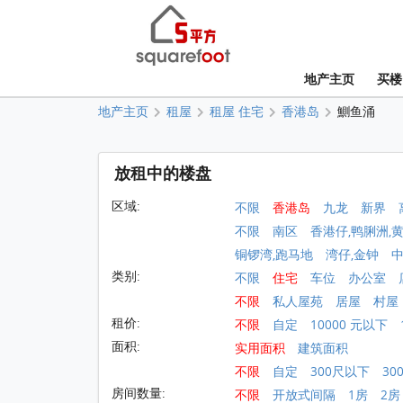
地产主页
买楼
地产主页
租屋
租屋 住宅
香港岛
鰂鱼涌
放租中的楼盘
区域:
不限
香港岛
九龙
新界
不限
南区
香港仔,鸭脷洲,
铜锣湾,跑马地
湾仔,金钟
类别:
不限
住宅
车位
办公室
不限
私人屋苑
居屋
村屋
租价:
不限
自定
10000 元以下
面积:
实用面积
建筑面积
不限
自定
300尺以下
30
房间数量:
不限
开放式间隔
1房
2房