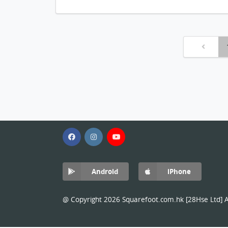
Android
iPhone
@ Copyright 2026 Squarefoot.com.hk [28Hse Ltd] Al