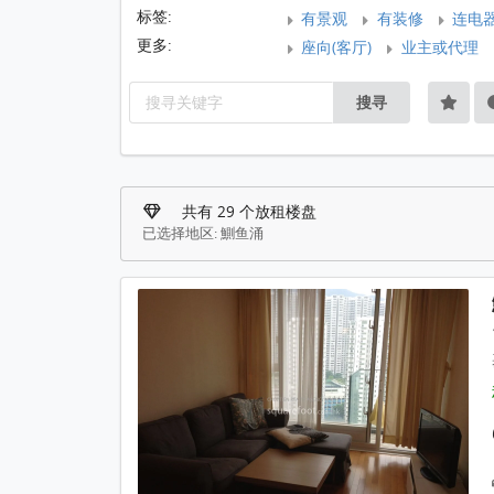
标签:
有景观
有装修
连电
更多:
座向(客厅)
业主或代理
搜寻
共有 29 个放租楼盘
已选择地区: 鰂鱼涌