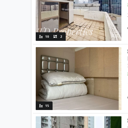
10
2
15