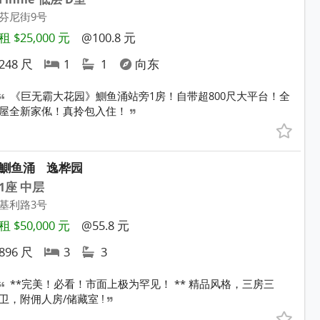
芬尼街9号
租 $25,000 元
@100.8 元
248 尺
1
1
向东
《巨无霸大花园》鰂鱼涌站旁1房！自带超800尺大平台！全
屋全新家俬！真拎包入住！
鰂鱼涌
逸桦园
1座 中层
基利路3号
租 $50,000 元
@55.8 元
896 尺
3
3
**完美！必看！市面上极为罕见！ ** 精品风格，三房三
卫，附佣人房/储藏室 !