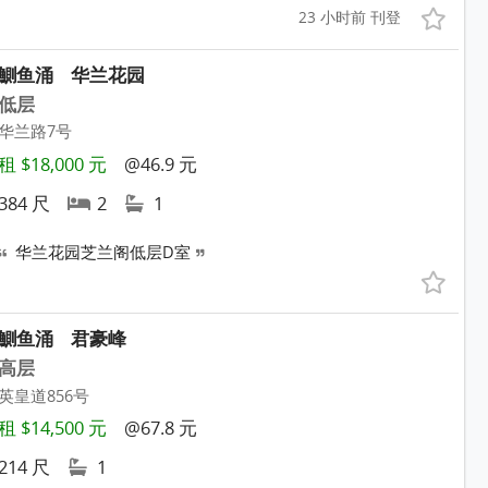
23 小时前 刊登
鰂鱼涌
华兰花园
低层
华兰路7号
租 $18,000 元
@46.9 元
384 尺
2
1
华兰花园芝兰阁低层D室
鰂鱼涌
君豪峰
高层
英皇道856号
租 $14,500 元
@67.8 元
214 尺
1