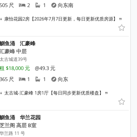
505 尺
2
1
向东南
康怡花园2房【2026年7月7日更新，每日更新优质房源】
鰂鱼涌
汇豪峰
汇豪峰 中层
太古城道39号
租 $18,000 元
@49.3 元
365 尺
1
1
向东
太古城-汇豪峰 1房1厅【每日同步更新优质楼盘】
鰂鱼涌
华兰花园
芝兰阁 高层 B室
华兰路 11 号