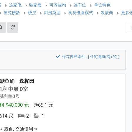
器
连家俬
独家盘
可养猫狗
连车位
单位特色
屋苑楼龄
楼层
厨房类型
厨房煮食模式
发展商
更多
保存搜寻条件 - [ 住宅,鰂鱼涌 (29) ]
鰂鱼涌
逸桦园
1座 中层 D室
基利路3号
租 $40,000 元
@65.1 元
614 尺
2
1
露台, 交通便利