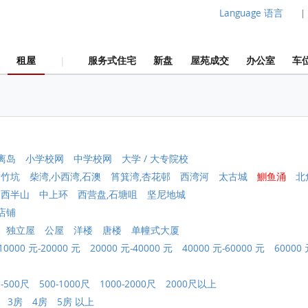
Language 语言
|
租屋
服务式住宅
新盘
屋苑成交
办公室
车
|
离岛
小学校网
中学校网
大学 / 大专院校
黄竹坑
柴湾,小西湾,石澳
筲箕湾,杏花邨
西湾河
太古城
鰂鱼涌
北
中西半山
中上环
西营盘,石塘咀
坚尼地城
店铺
独立屋
公屋
洋楼
唐楼
单幢式大厦
10000 元-20000 元
20000 元-40000 元
40000 元-60000 元
60000 
0-500尺
500-1000尺
1000-2000尺
2000尺以上
3房
4房
5房 以上