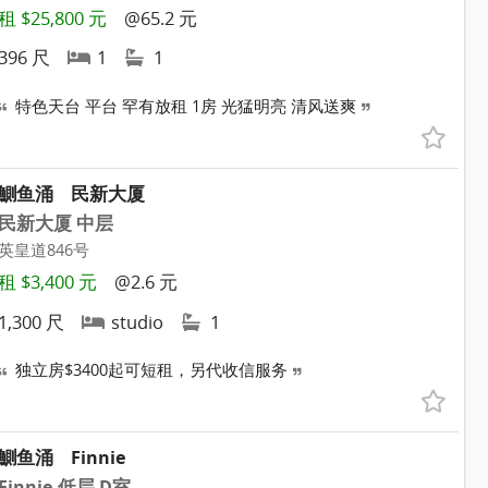
租 $25,800 元
@65.2 元
396 尺
1
1
特色天台 平台 罕有放租 1房 光猛明亮 清风送爽
鰂鱼涌
民新大厦
民新大厦 中层
英皇道846号
租 $3,400 元
@2.6 元
1,300 尺
studio
1
独立房$3400起可短租，另代收信服务
鰂鱼涌
Finnie
Finnie 低层 D室