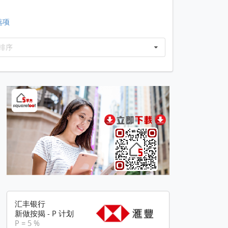
选项
排序
汇丰银行
新做按揭 - P 计划
P = 5 %