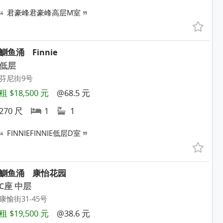
君豪峰君豪峰高层M室
鰂鱼涌
Finnie
低层
芬尼街9号
租 $18,500 元
@68.5 元
270 尺
1
1
FINNIEFINNIE低层D室
鰂鱼涌
康怡花园
C座 中层
康愉街31-45号
租 $19,500 元
@38.6 元