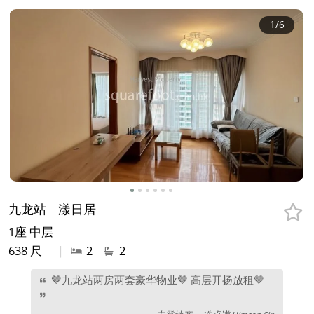
1
/6
九龙站
漾日居
1座 中层
638 尺
|
2
2
🤎九龙站两房两套豪华物业🤎 高层开扬放租🤎