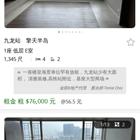
九龙站
擎天半岛
1座 低层 E室
1,345 尺
|
4
2
一座楼皇海景单位罕有放租，九龙站少有大面
积， 清雅装修,高铁站附近，基座大型商场
金联8地产代理
蔡永婷 Tinnie Choi
租金
租 $76,000 元
@56.5 元
1
/13
2