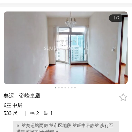
1
/7
奥运
帝峰皇殿
6座 中层
533 尺
|
2
1
🤎奥运站两房 🤎市区地段 🤎旺中带静🤎 步行至
港铁时间约5分钟🤎