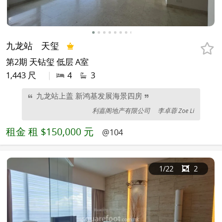
九龙站
天玺
第2期 天钻玺 低层 A室
1,443 尺
|
4
3
九龙站上盖 新鸿基发展海景四房
利嘉阁地产有限公司
李卓蓉 Zoe Li
租金
租 $150,000 元
@104
1
/22
2