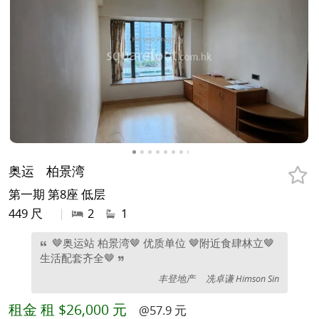
奥运
柏景湾
第一期 第8座 低层
449 尺
|
2
1
🤎奥运站 柏景湾🤎 优质单位 🤎附近食肆林立🤎
生活配套齐全🤎
丰登地产
冼卓谦 Himson Sin
租金
租 $26,000 元
@57.9 元