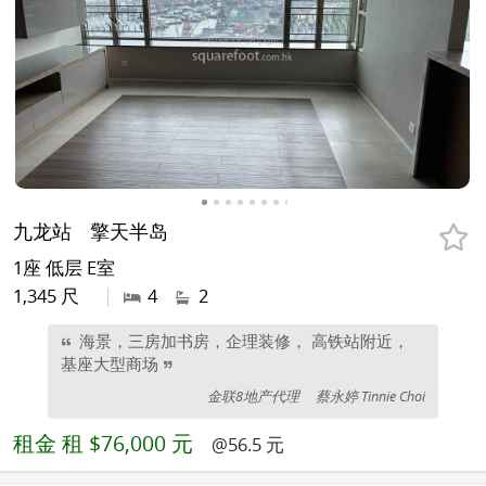
九龙站
擎天半岛
1座 低层 E室
1,345 尺
|
4
2
海景，三房加书房，企理装修， 高铁站附近，
基座大型商场
金联8地产代理
蔡永婷 Tinnie Choi
租金
租 $76,000 元
@56.5 元