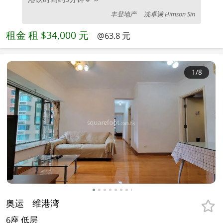
丰登地产
冼卓谦 Himson Sin
租金
租 $34,000 元
@63.8 元
1
/8
奥运
维港湾
6座 低层