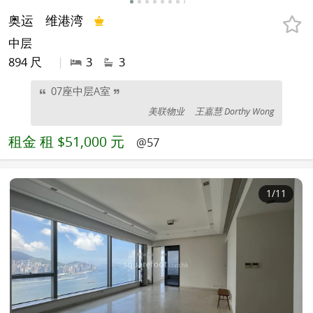
奥运
维港湾
中层
894 尺
|
3
3
07座中层A室
美联物业
王嘉慧 Dorthy Wong
租金
租 $51,000 元
@57
1
/11