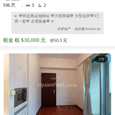
596 尺
|
3
2
🤎邻近奥运地铁站 🤎大型商埸🤎 大型会所🤎3三
房一套🤎 企理装修🤎
丰登地产
冼卓谦 Himson Sin
租金
租 $30,000 元
@50.3 元
1
/5