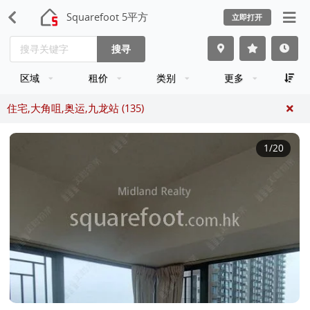
Squarefoot 5平方
立即打开
搜寻
区域
租价
类别
更多
住宅,大角咀,奥运,九龙站 (135)
1
/20