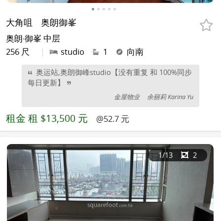
大角咀
奥朗御峯
奥朗‧御峯 中层
256 尺
|
studio
1
向南
奥运站,奥朗御峰studio【没有重复 和 100%同步
每日更新】
金屋物业
余丽莉 Karina Yu
租金
租 $13,500 元
@52.7 元
1
/13
2