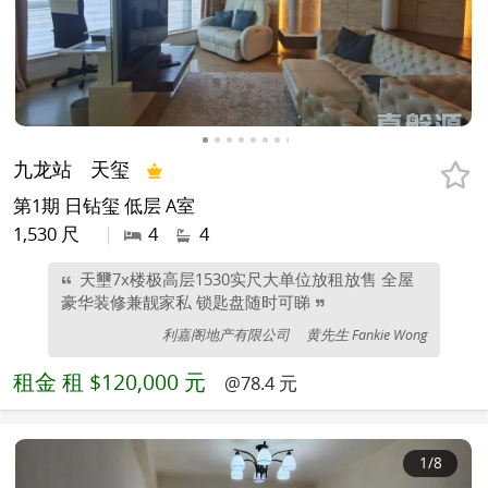
九龙站
天玺
第1期 日钻玺 低层 A室
1,530 尺
|
4
4
天壐7x楼极高层1530实尺大单位放租放售 全屋
豪华装修兼靓家私 锁匙盘随时可睇
利嘉阁地产有限公司
黄先生 Fankie Wong
租金
租 $120,000 元
@78.4 元
1
/8