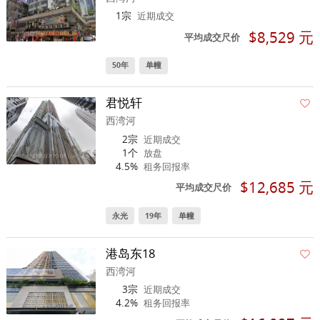
1宗
近期成交
$8,529 元
平均成交尺价
50年
单幢
君悦轩
西湾河
2宗
近期成交
1个
放盘
4.5%
租务回报率
$12,685 元
平均成交尺价
永光
19年
单幢
港岛东18
西湾河
3宗
近期成交
4.2%
租务回报率