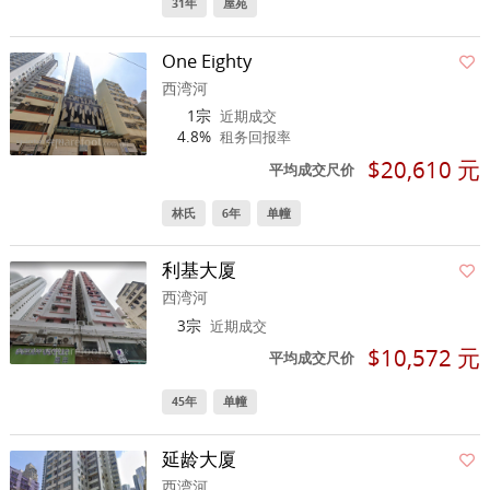
31年
屋苑
One Eighty
西湾河
1宗
近期成交
4.8%
租务回报率
$20,610 元
平均成交尺价
林氏
6年
单幢
利基大厦
西湾河
3宗
近期成交
$10,572 元
平均成交尺价
45年
单幢
延龄大厦
西湾河