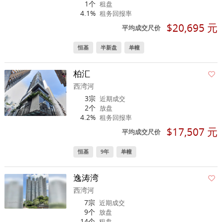
1个
租盘
4.1%
租务回报率
$20,695 元
平均成交尺价
恒基
半新盘
单幢
柏汇
西湾河
3宗
近期成交
2个
放盘
4.2%
租务回报率
$17,507 元
平均成交尺价
恒基
9年
单幢
逸涛湾
西湾河
7宗
近期成交
9个
放盘
14个
租盘