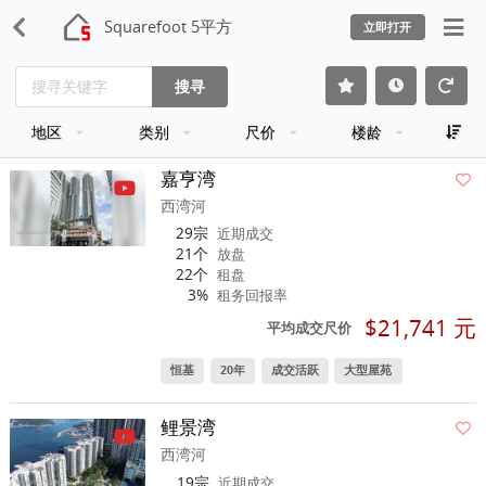
Squarefoot 5平方
立即打开
搜寻
地区
类别
尺价
楼龄
嘉亨湾
西湾河
29宗
近期成交
21个
放盘
22个
租盘
3%
租务回报率
$21,741 元
平均成交尺价
恒基
20年
成交活跃
大型屋苑
鲤景湾
西湾河
19宗
近期成交