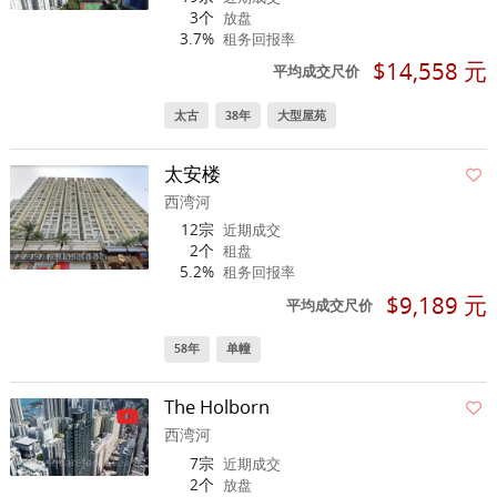
3个
放盘
3.7%
租务回报率
$14,558 元
平均成交尺价
太古
38年
大型屋苑
太安楼
西湾河
12宗
近期成交
2个
租盘
5.2%
租务回报率
$9,189 元
平均成交尺价
58年
单幢
The Holborn
西湾河
7宗
近期成交
2个
放盘