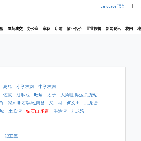
|
Language 语言
盘
屋苑成交
办公室
车位
店铺
物业估价
置业按揭
新闻资讯
校网
地
离岛
小学校网
中学校网
佐敦
油麻地
旺角
太子
大角咀,奥运,九龙站
角
深水埗,石硖尾,南昌
又一村
何文田
九龙塘
城
土瓜湾
钻石山,乐富
牛池湾
九龙湾
屋
独立屋