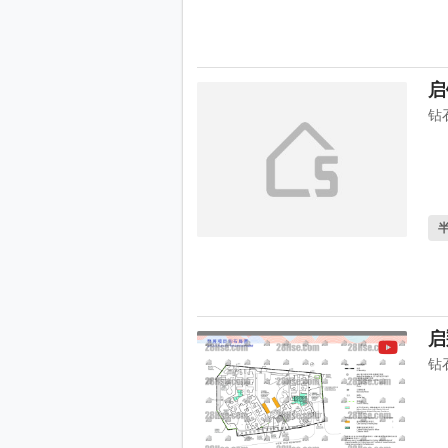
启
钻
启
钻