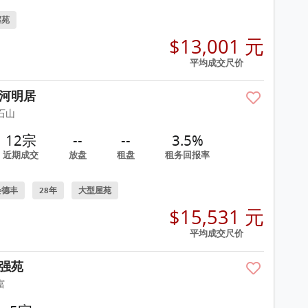
屋苑
$13,001 元
平均成交尺价
河明居
石山
12宗
--
--
3.5%
近期成交
放盘
租盘
租务回报率
会德丰
28年
大型屋苑
$15,531 元
平均成交尺价
强苑
富