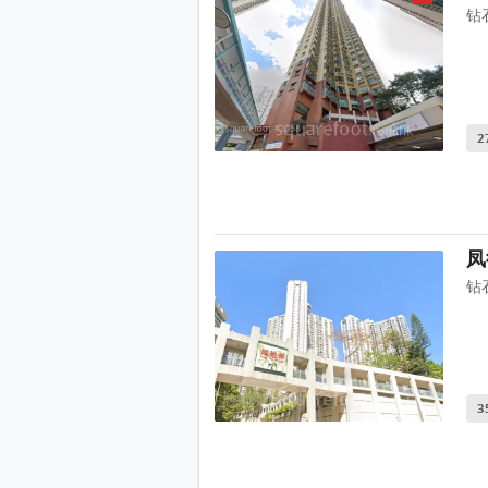
钻
2
凤
钻
3