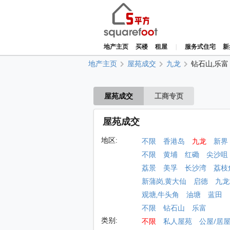
地产主页
买楼
租屋
|
服务式住宅
新
地产主页
屋苑成交
九龙
钻石山,乐富
屋苑成交
工商专页
屋苑成交
地区:
不限
香港岛
九龙
新界
不限
黄埔
红磡
尖沙咀
荔景
美孚
长沙湾
荔枝
新蒲岗,黄大仙
启德
九龙
观塘,牛头角
油塘
蓝田
不限
钻石山
乐富
类别:
不限
私人屋苑
公屋/居