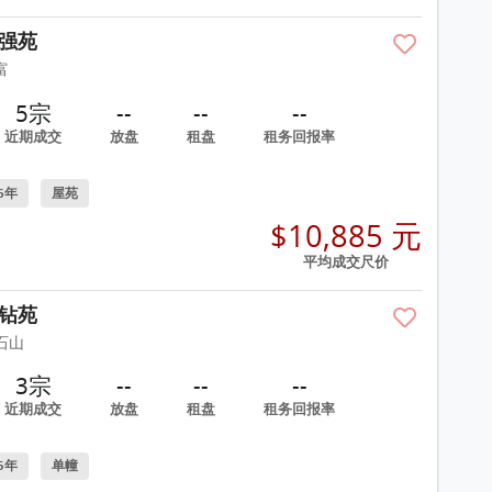
强苑
富
5宗
--
--
--
近期成交
放盘
租盘
租务回报率
6年
屋苑
$10,885 元
平均成交尺价
钻苑
石山
3宗
--
--
--
近期成交
放盘
租盘
租务回报率
5年
单幢