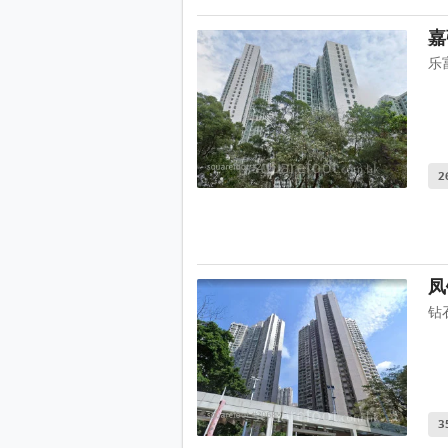
嘉
乐
2
凤
钻
3