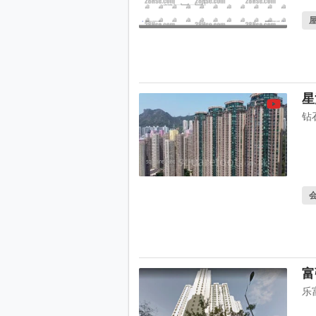
星
钻
富
乐