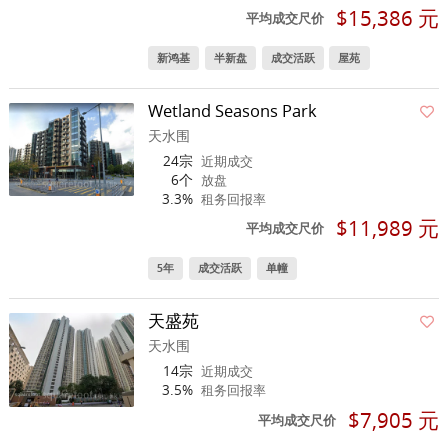
$15,386 元
平均成交尺价
新鸿基
半新盘
成交活跃
屋苑
Wetland Seasons Park
天水围
24宗
近期成交
6个
放盘
3.3%
租务回报率
$11,989 元
平均成交尺价
5年
成交活跃
单幢
天盛苑
天水围
14宗
近期成交
3.5%
租务回报率
$7,905 元
平均成交尺价