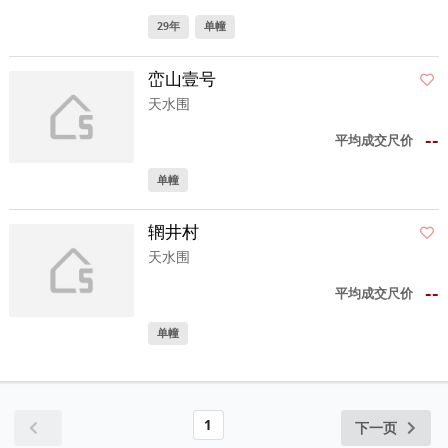
29年
单幢
峦山壹号
天水围
--
平均成交尺价
单幢
辋井村
天水围
--
平均成交尺价
单幢
1
下一页