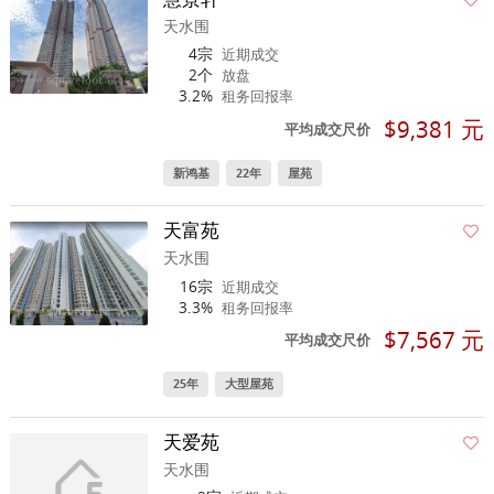
天水围
4宗
近期成交
2个
放盘
3.2%
租务回报率
$9,381 元
平均成交尺价
新鸿基
22年
屋苑
天富苑
天水围
16宗
近期成交
3.3%
租务回报率
$7,567 元
平均成交尺价
25年
大型屋苑
天爱苑
天水围