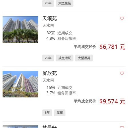
26年
大型屋苑
天颂苑
天水围
32宗
近期成交
4.8%
租务回报率
$6,781 元
平均成交尺价
25年
成交活跃
大型屋苑
屏欣苑
天水围
15宗
近期成交
3.7%
租务回报率
$9,574 元
平均成交尺价
8年
屋苑
慧景轩