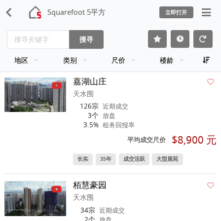
Squarefoot 5平方
立即打开
搜寻
地区
类别
尺价
楼龄
嘉湖山庄
天水围
126宗
近期成交
3个
放盘
3.5%
租务回报率
$8,900 元
平均成交尺价
长实
35年
成交活跃
大型屋苑
栢慧豪园
天水围
34宗
近期成交
2个
放盘