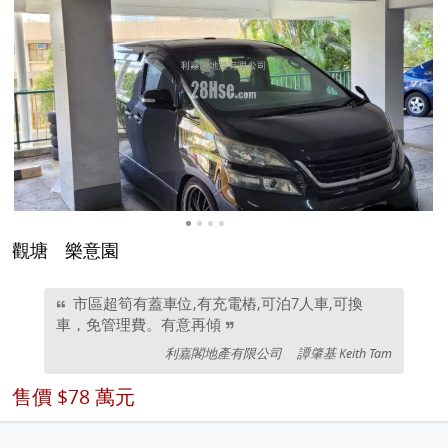
觀塘
樂意園
市區超筍有蓋車位,有充電樁,可泊7人車,可換
車，免管理費。有意再傾
利嘉閣地產有限公司
譚肇基 Keith Tam
售價
$78 萬元