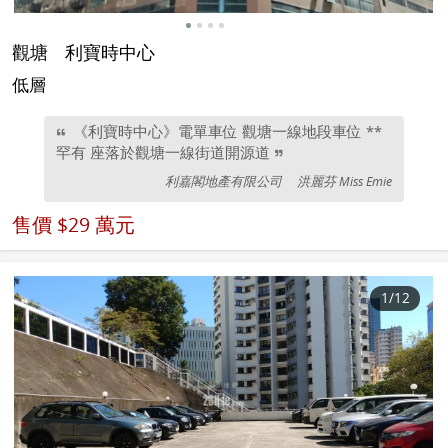
觀塘
利寶時中心
低層
《利寶時中心》電單車位 觀塘一線地段車位 **
罕有 座落於觀塘一線街道開源道
利嘉閣地產有限公司
洪麗芬 Miss Emie
售價
$29 萬元
1
/12