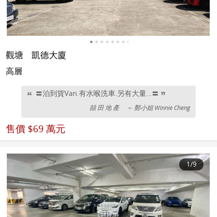
觀塘
凱德大廈
高層
〓泊到貨Van.有水喉洗車.另有大量…〓
囍 田 地 產
～ 鄭小姐 Winnie Cheng
售價
$69 萬元
1
/9