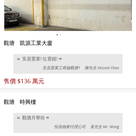
觀塘
凱源工業大廈
安居置業! 位置靚!
安居置業工商舖觀塘1
陳先生 Vincent Chan
售價
$136 萬元
觀塘
時興樓
觀塘月華街
恒昌物業代理公司
黃先生 Mr. Wong