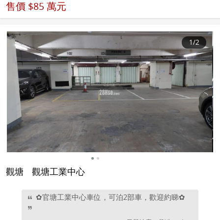
售價
$85 萬元
1
/2
觀塘
觀塘工業中心
✿官塘工業中心車位，可泊2部車，歡迎約睇✿