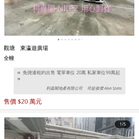
觀塘
東瀛遊廣場
全幢
免佣連租約出售 電單車位 20萬 私家車位99萬起
利嘉閣地產有限公司
司徒俊傑 Alan Szeto
售價
$20 萬元
1
/5