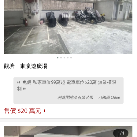
觀塘
東瀛遊廣場
免佣 私家車位99萬起 電單車位$20萬 無業權限
制
利嘉閣地產有限公司
刁佩儀 Chloe
售價
$20 萬元 +
1
/4