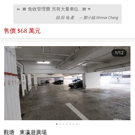
〓 免收管理費 另有大量車位…〓
囍 田 地 產
～ 鄭小姐 Winnie Cheng
售價
$68 萬元
1
/12
觀塘
東瀛遊廣場