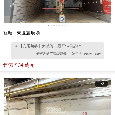
觀塘
東瀛遊廣場
【安居荀盤】大減價!!! 最平94萬起!
安居置業工商舖觀塘1
陳先生 Vincent Chan
售價
$94 萬元
1
/2