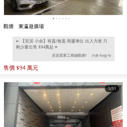
觀塘
東瀛遊廣場
【安居 小余】有蓋/無蓋 商廈車位 出入方便 只
剩少量出售 $94萬起
安居置業工商舖觀塘1
小余 Fung Yu
售價
$94 萬元
1
/11