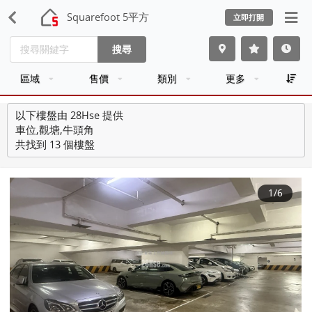
Squarefoot 5平方
立即打開
搜尋
區域
售價
類別
更多
以下樓盤由 28Hse 提供
車位,觀塘,牛頭角
共找到 13 個樓盤
1
/6