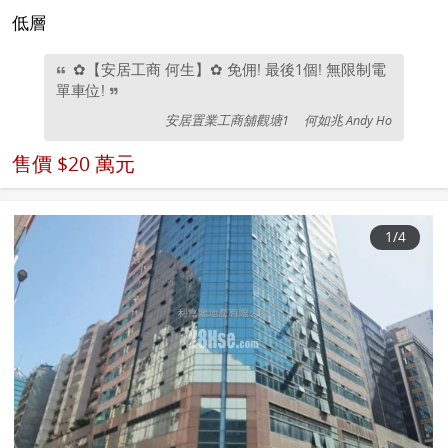
低層
✿【安居工商 何生】✿ 免佣! 最後1個! 無限制電
單車位!
安居置業工商舖觀塘1
何如兆 Andy Ho
售價
$20 萬元
1
/4