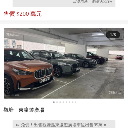
日基地產
劉生 Andrew
售價
$200 萬元
1
/8
觀塘
東瀛遊廣場
免佣！出售觀塘區東瀛遊廣場車位出售99萬