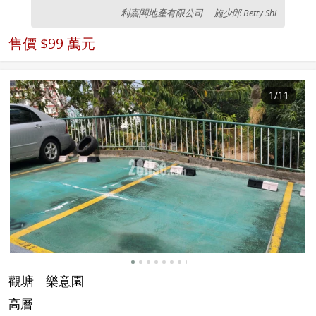
利嘉閣地產有限公司
施少郎 Betty Shi
售價
$99 萬元
1
/11
觀塘
樂意園
高層