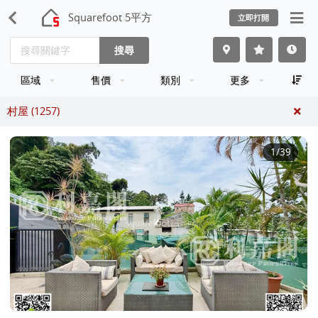
Squarefoot 5平方
立即打開
搜尋
區域
售價
類別
更多
村屋 (1257)
1
/39