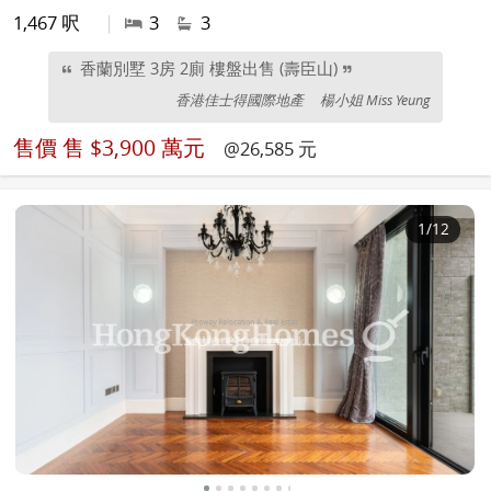
1,467 呎
|
3
3
香蘭別墅 3房 2廁 樓盤出售 (壽臣山)
香港佳士得國際地產
楊小姐 Miss Yeung
售價
售 $3,900 萬元
@26,585 元
1
/12