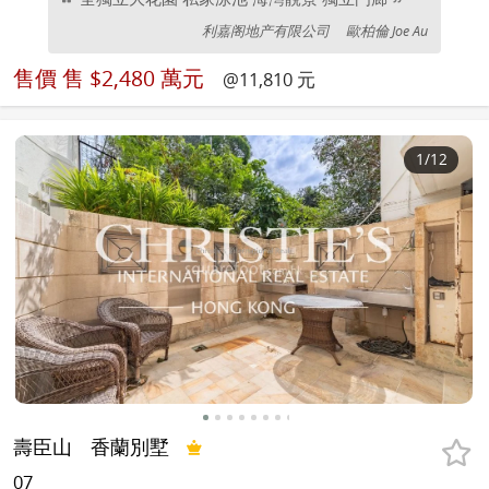
利嘉阁地产有限公司
歐柏倫 Joe Au
售價
售 $2,480 萬元
@11,810 元
1
/12
壽臣山
香蘭別墅
07