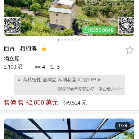
西貢
榕樹澳
獨立屋
2,100 呎
|
4
3
高私密性 全獨立 私閘花園 可泊10車
利嘉阁地产有限公司
歐柏倫 Joe Au
售價
售 $2,000 萬元
@9,524 元
1
/28