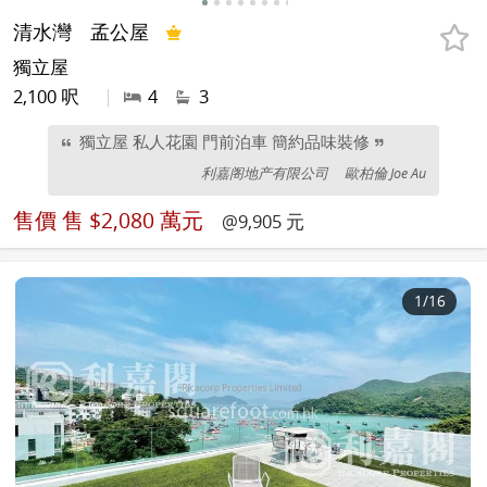
清水灣
孟公屋
獨立屋
2,100 呎
|
4
3
獨立屋 私人花園 門前泊車 簡約品味裝修
利嘉阁地产有限公司
歐柏倫 Joe Au
售價
售 $2,080 萬元
@9,905 元
1
/16