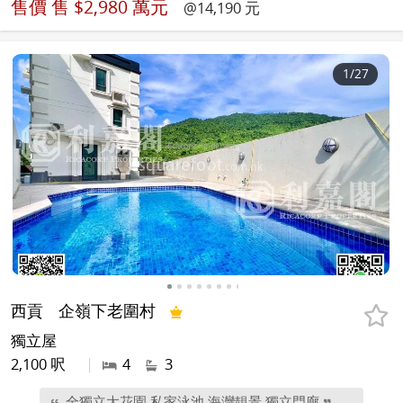
售價
售 $2,980 萬元
@14,190 元
1
/27
西貢
企嶺下老圍村
獨立屋
2,100 呎
|
4
3
全獨立大花園 私家泳池 海灣靚景 獨立門廊