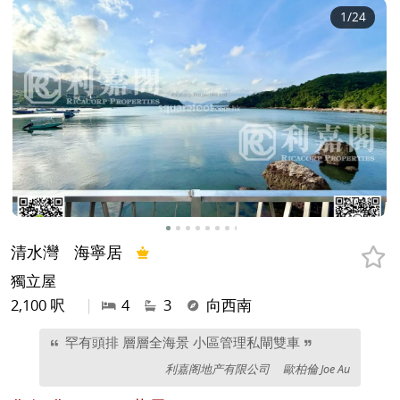
1
/24
清水灣
海寧居
獨立屋
2,100 呎
|
4
3
向西南
罕有頭排 層層全海景 小區管理私閘雙車
利嘉阁地产有限公司
歐柏倫 Joe Au