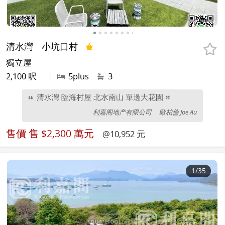
清水灣
小坑口村
獨立屋
2,100 呎
|
5plus
3
清水灣 臨海村屋 北水南山 單邊大花園
利嘉阁地产有限公司
歐柏倫 Joe Au
售價
售 $2,300 萬元
@10,952 元
1
/35