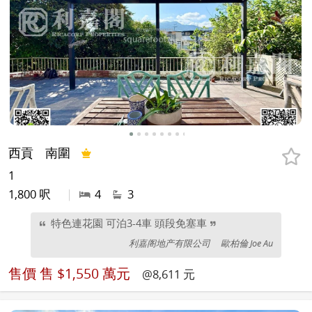
西貢
南圍
1
1,800 呎
|
4
3
特色連花園 可泊3-4車 頭段免塞車
利嘉阁地产有限公司
歐柏倫 Joe Au
售價
售 $1,550 萬元
@8,611 元