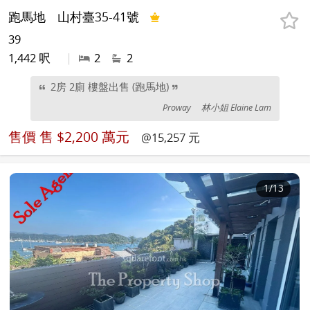
跑馬地
山村臺35-41號
39
1,442 呎
|
2
2
2房 2廁 樓盤出售 (跑馬地)
Proway
林小姐 Elaine Lam
售價
售 $2,200 萬元
@15,257 元
1
/13