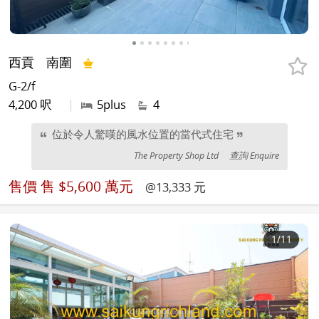
西貢
南圍
G-2/f
4,200 呎
|
5plus
4
位於令人驚嘆的風水位置的當代式住宅
The Property Shop Ltd
查詢 Enquire
售價
售 $5,600 萬元
@13,333 元
1
/11