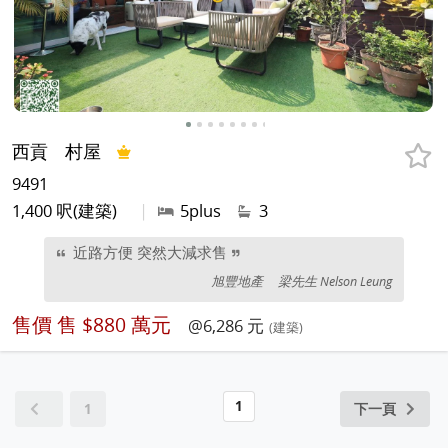
西貢
村屋
9491
1,400 呎(建築)
|
5plus
3
近路方便 突然大減求售
旭豐地產
梁先生 Nelson Leung
售價
售 $880 萬元
@6,286 元
(建築)
1
1
下一頁