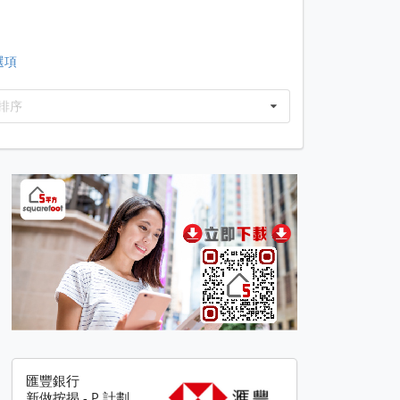
選項
排序
匯豐銀行
新做按揭 - P 計劃