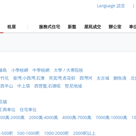
Language 語言
|
租屋
服務式住宅
新盤
屋苑成交
辦公室
車
|
離島
小學校網
中學校網
大學 / 大專院校
黃竹坑
柴灣,小西灣,石澳
筲箕灣,杏花邨
西灣河
太古城
鰂魚涌
北
中西半山
中上環
西營盤,石塘咀
堅尼地城
店舖
工商車位
住宅車位
000萬-2000萬
2000萬-4000萬
4000萬-7000萬
7000萬-10000萬
1
0-500呎
500-1000呎
1000-2000呎
2000呎以上