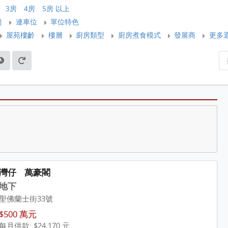
3房
4房
5房 以上
盤
連車位
單位特色
屋苑樓齡
樓層
廚房類型
廚房煮食模式
發展商
更多
灣仔
萬豪閣
地下
聖佛蘭士街33號
$500 萬元
每月供款: $24,170 元