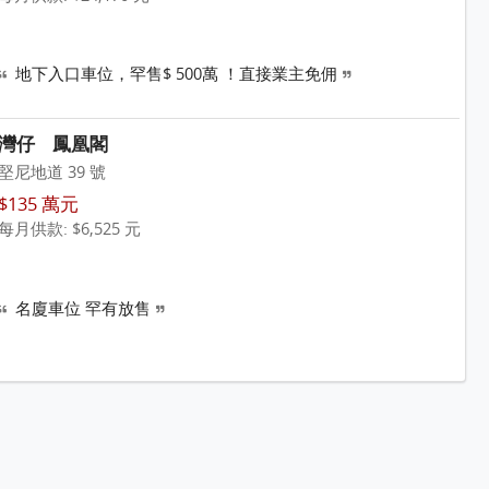
地下入口車位，罕售$ 500萬 ！直接業主免佣
灣仔
鳳凰閣
堅尼地道 39 號
$135 萬元
每月供款: $6,525 元
名廈車位 罕有放售