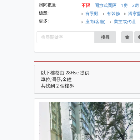
房間數量:
不限
開放式間隔
1房
2房
標籤:
有景觀
有裝修
獨家
更多:
座向(客廳)
業主或代理
搜尋
以下樓盤由 28Hse 提供
車位,灣仔,金鐘
共找到 2 個樓盤