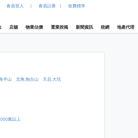
會員登入
會員註冊
收費標準
|
|
位
店舖
物業估價
置業按揭
新聞資訊
校網
地產代理
角半山
北角,炮台山
天后,大坑
0000萬以上