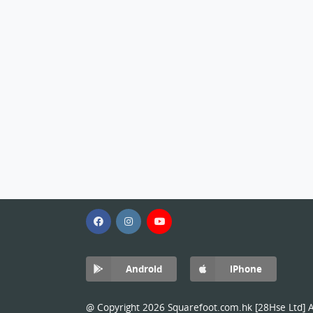
Android
iPhone
@ Copyright 2026 Squarefoot.com.hk [28Hse Ltd] Al