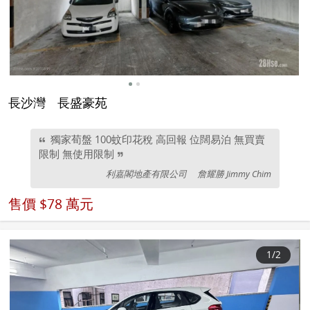
長沙灣
長盛豪苑
獨家荀盤 100蚊印花稅 高回報 位闊易泊 無買賣
限制 無使用限制
利嘉閣地產有限公司
詹耀勝 Jimmy Chim
售價
$78 萬元
1
/2