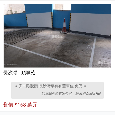
長沙灣
順寧苑
(DH真盤源) 長沙灣罕有有蓋車位 免佣
利嘉閣地產有限公司
許振明 Daniel Hui
售價
$168 萬元