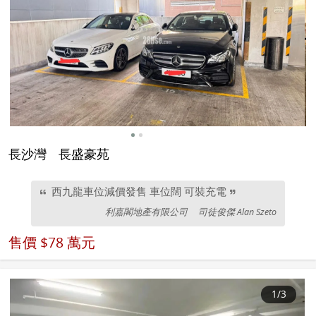
長沙灣
長盛豪苑
西九龍車位減價發售 車位闊 可裝充電
利嘉閣地產有限公司
司徒俊傑 Alan Szeto
售價
$78 萬元
1
/3