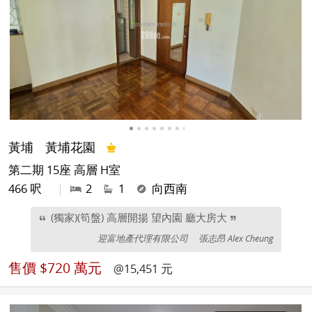
黃埔
黃埔花園
第二期 15座 高層 H室
466 呎
|
2
1
向西南
(獨家)(筍盤) 高層開揚 望內園 廳大房大
迎富地產代理有限公司
張志昂 Alex Cheung
售價
$720 萬元
@15,451 元