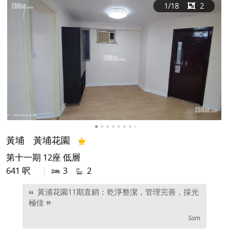
1
/18
2
黃埔
黃埔花園
第十一期 12座 低層
641 呎
|
3
2
黃浦花園11期直銷：乾淨整潔，管理完善，採光
極佳
Sam