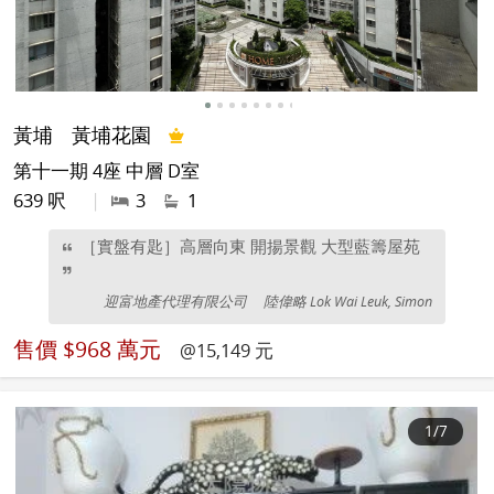
黃埔
黃埔花園
第十一期 4座 中層 D室
639 呎
|
3
1
［實盤有匙］高層向東 開揚景觀 大型藍籌屋苑
迎富地產代理有限公司
陸偉略 Lok Wai Leuk, Simon
售價
$968 萬元
@15,149 元
1
/7