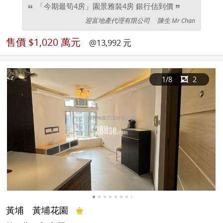
「今期最筍4房」園景雅裝4房 銀行估到價
迎富地產代理有限公司
陳生 Mr Chan
售價
$1,020 萬元
@13,992 元
1
/8
2
黃埔
黃埔花園