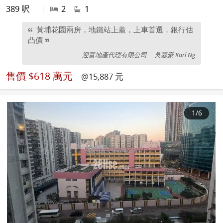
389 呎
|
2
1
黃埔花園兩房，地鐵站上蓋，上車首選，銀行估
凸價
迎富地產代理有限公司
吳嘉豪 Karl Ng
售價
$618 萬元
@15,887 元
1
/6