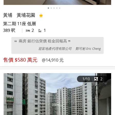
黃埔
黃埔花園
第二期 11座 低層
389 呎
|
2
1
兩房 銀行估突價 租金回報高
迎富地產代理有限公司
鄭可彬 Eric Cheng
售價
$580 萬元
@14,910 元
1
/10
2