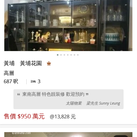
黃埔
黃埔花園
高層
687 呎
|
3
東南高層 特色靚裝修 歡迎預約
太陽物業
梁先生 Sunny Leung
售價
$950 萬元
@13,828 元