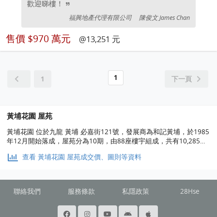
歡迎睇樓！
福興地產代理有限公司
陳俊文 James Chan
售價
$970 萬元
@13,251 元
1
1
下一頁
黃埔花園 屋苑
黃埔花園 位於九龍 黃埔 必嘉街121號，發展商為和記黃埔，於1985
年12月開始落成，屋苑分為10期，由88座樓宇組成，共有10,285個
單位。實用面積為288至1,719平方呎，屋苑內設有會所、泳池、兒
查看 黃埔花園 屋苑成交價、圖則等資料
童設施、運動設施、娛樂設施、餐飲設施；交通便利，步行至港鐵時
間約8分鐘，小學校網在35區，中學校區在九龍城。
聯絡我們
服務條款
私隱政策
28Hse