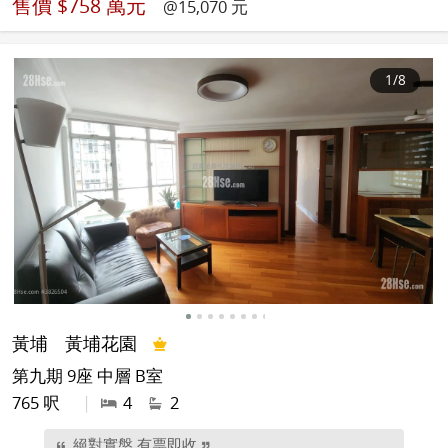
售價
$758 萬元
@15,070 元
1
/8
黃埔
黃埔花園
第九期 9座 中層 B室
765 呎
|
4
2
絕對實盤,有票即收