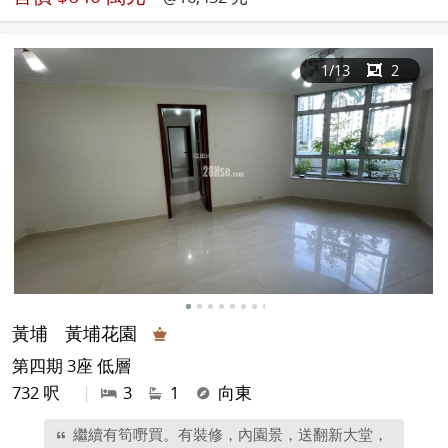
1
/13
2
黃埔
黃埔花園
第四期 3座 低層
732 呎
|
3
1
向東
繼續有筍嘢買。有裝修，內園景，送翻新大堂，