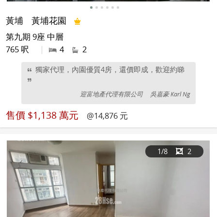
黃埔
黃埔花園
第九期 9座 中層
765 呎
|
4
2
獨家代理，內園優質4房，還價即成，歡迎約睇
迎富地產代理有限公司
吳嘉豪 Karl Ng
售價
$1,138 萬元
@14,876 元
1
/8
2