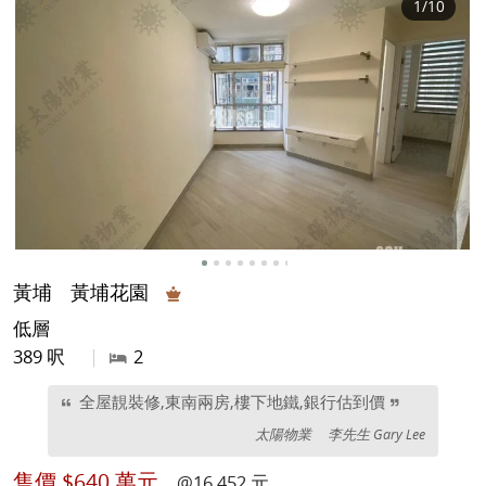
1
/10
黃埔
黃埔花園
低層
389 呎
|
2
全屋靚裝修,東南兩房,樓下地鐵,銀行估到價
太陽物業
李先生 Gary Lee
售價
$640 萬元
@16,452 元