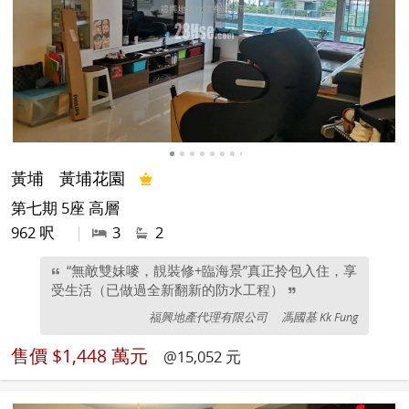
黃埔
黃埔花園
第七期 5座 高層
962 呎
|
3
2
“無敵雙妹嘜，靚裝修+臨海景”真正拎包入住，享
受生活（已做過全新翻新的防水工程）
福興地產代理有限公司
馮國基 Kk Fung
售價
$1,448 萬元
@15,052 元