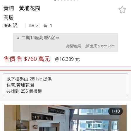
黃埔
黃埔花園
高層
466 呎
|
2
1
二期14座高層A室
美聯物業
譚傑天 Oscar Tam
售價
售 $760 萬元
@16,309 元
以下樓盤由 28Hse 提供
住宅,黃埔花園
共找到 255 個樓盤
1
/10