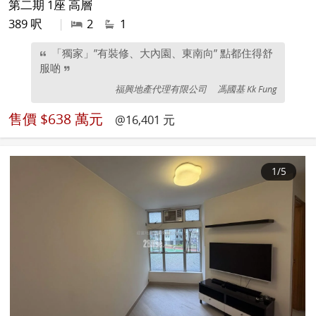
第二期 1座 高層
389 呎
|
2
1
「獨家」”有裝修、大內園、東南向” 點都住得舒
服啲
福興地產代理有限公司
馮國基 Kk Fung
售價
$638 萬元
@16,401 元
1
/5