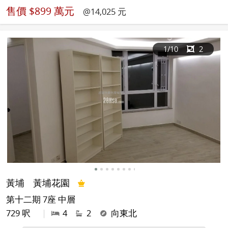
售價
$899 萬元
@14,025 元
1
/10
2
黃埔
黃埔花園
第十二期 7座 中層
729 呎
|
4
2
向東北