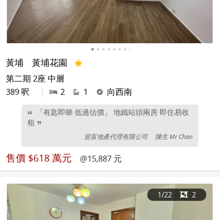
黃埔
黃埔花園
第二期 2座 中層
389 呎
|
2
1
向西南
「有匙即睇 低過估價」 地鐵站頭兩房 即住易收
租
迎富地產代理有限公司
陳生 Mr Chan
售價
$618 萬元
@15,887 元
1
/22
2