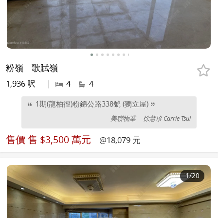
粉嶺
歌賦嶺
1,936 呎
|
4
4
1期(龍柏徑)粉錦公路338號 (獨立屋)
美聯物業
徐慧珍 Carrie Tsui
售價
售 $3,500 萬元
@18,079 元
1
/20