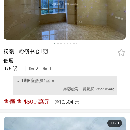
粉嶺
粉嶺中心1期
低層
476 呎
|
2
1
1期B座低層1室
美聯物業
黃思凱 Oscar Wong
售價
售 $500 萬元
@10,504 元
1
/20