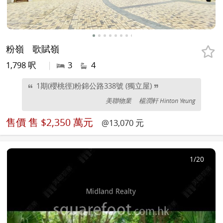
粉嶺
歌賦嶺
1,798 呎
|
3
4
1期(櫻桃徑)粉錦公路338號 (獨立屋)
美聯物業
楊潤軒 Hinton Yeung
售價
售 $2,350 萬元
@13,070 元
1
/20