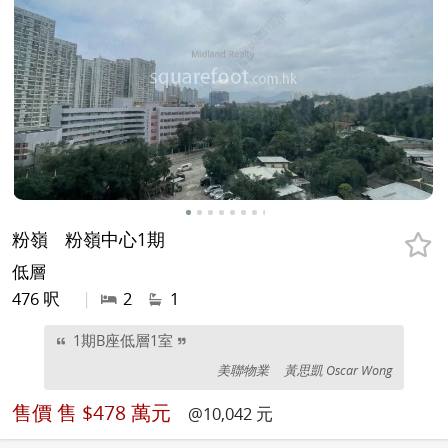
粉嶺
粉嶺中心1期
低層
476 呎
|
2
1
1期B座低層1室
美聯物業
黃思凱 Oscar Wong
售價
售 $478 萬元
@10,042 元