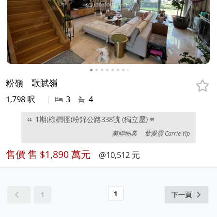
粉嶺
歌賦嶺
1,798 呎
|
3
4
1期(棕櫚徑)粉錦公路338號 (獨立屋)
美聯物業
葉愛霞 Carrie Yip
售價
售 $1,890 萬元
@10,512 元
1
1
下一頁