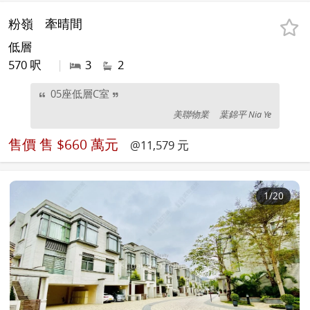
粉嶺
牽晴間
低層
570 呎
|
3
2
05座低層C室
美聯物業
葉錦平 Nia Ye
售價
售 $660 萬元
@11,579 元
1
/20