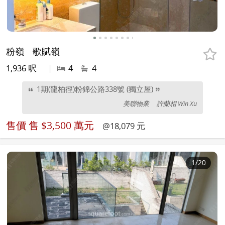
粉嶺
歌賦嶺
1,936 呎
|
4
4
1期(龍柏徑)粉錦公路338號 (獨立屋)
美聯物業
許蘭相 Win Xu
售價
售 $3,500 萬元
@18,079 元
1
/20