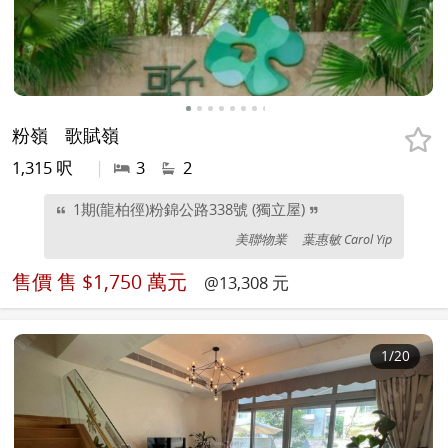
粉嶺
歌賦嶺
1,315 呎
|
3
2
1期(龍柏徑)粉錦公路338號 (獨立屋)
美聯物業
葉惠敏 Carol Yip
售價
售 $1,750 萬元
@13,308 元
1
/20