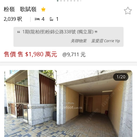
粉嶺
歌賦嶺
2,039 呎
|
4
1
1期(龍柏徑)粉錦公路338號 (獨立屋)
美聯物業
葉愛霞 Carrie Yip
售價
售 $1,980 萬元
@9,711 元
1
/20