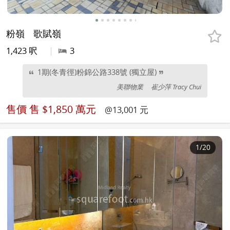
粉嶺
歌賦嶺
1,423 呎
|
3
1期(冬青徑)粉錦公路338號 (獨立屋)
美聯物業
崔少萍 Tracy Chui
售價
售 $1,850 萬元
@13,001 元
1
/20