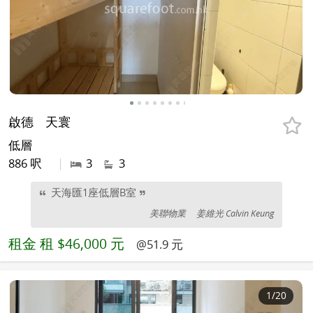
啟德
天寰
低層
886 呎
|
3
3
天海匯1座低層B室
美聯物業
姜維光 Calvin Keung
租金
租 $46,000 元
@51.9 元
1
/20