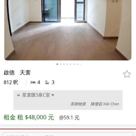
啟德
天寰
812 呎
|
4
3
星寰匯5座C室
美聯物業
陳珊茹 Niki Chan
租金
租 $48,000 元
@59.1 元