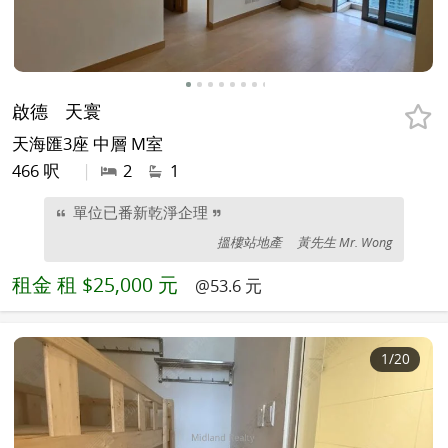
啟德
天寰
天海匯3座 中層 M室
466 呎
|
2
1
單位已番新乾淨企理
搵樓站地產
黃先生 Mr. Wong
租金
租 $25,000 元
@53.6 元
1
/20