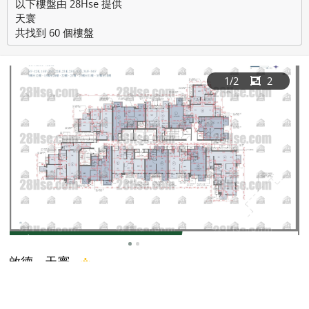
以下樓盤由 28Hse 提供
天寰
共找到 60 個樓盤
1
/2
2
啟德
天寰
天海匯3座 高層
438 呎
|
2
1