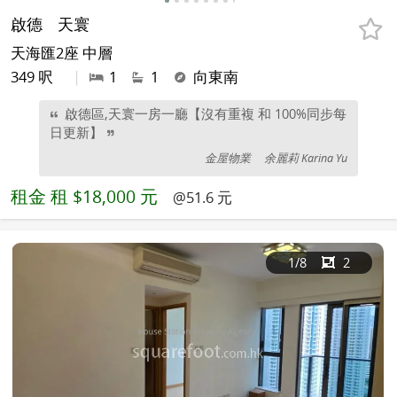
啟德
天寰
天海匯2座 中層
349 呎
|
1
1
向東南
啟德區,天寰一房一廳【沒有重複 和 100%同步每
日更新】
金屋物業
余麗莉 Karina Yu
租金
租 $18,000 元
@51.6 元
1
/8
2