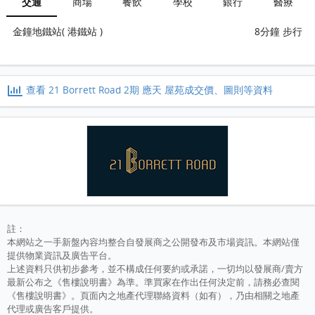
交通
商場
餐飲
學校
銀行
醫療
金鐘地鐵站( 港鐵站 )
8分鐘 步行
查看 21 Borrett Road 2期 應天 屋苑成交價、圖則等資料
註：
本網站之一手新盤內容均整合自發展商之公開發布及市場資訊。本網站僅
提供物業資訊及廣告平台。
上述資料只供初步參考，並不構成任何要約或承諾，一切均以發展商/賣方
最新公布之《售樓說明書》為準。準買家在作出任何決定前，請務必查閱
《售樓說明書》。頁面內之地產代理聯絡資料（如有），乃由相關之地產
代理或廣告客戶提供。