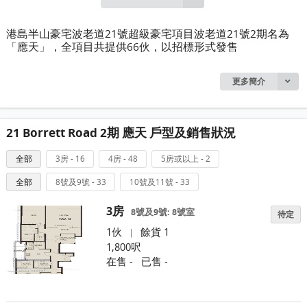
港島半山豪宅波老道21號超級豪宅項目波老道21號2期名為
「應天」，全項目共提供66伙，以招標形式發售
更多簡介
21 Borrett Road 2期 應天 戶型及銷售狀況
全部
3房 - 16
4房 - 48
5房或以上 - 2
全部
8號及9號 - 33
10號及11號 - 33
3房
8號及9號: 8號室
待定
1伙
餘貨 1
|
1,800呎
在售 -
已售 -