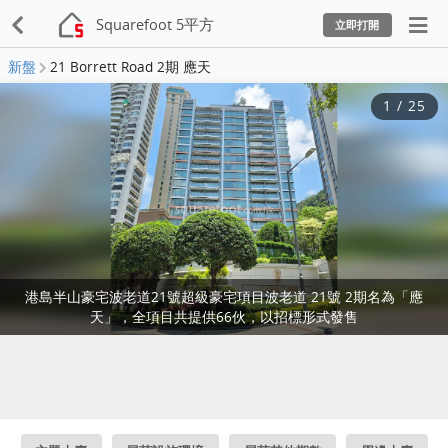
Squarefoot 5平方
立即打開
新盤
21 Borrett Road 2期 應天
1
/
25
港島半山豪宅波老道21號超級豪宅項目波老道 21號 2期名為「應
天」，全項目共提供66伙，以招標形式發售