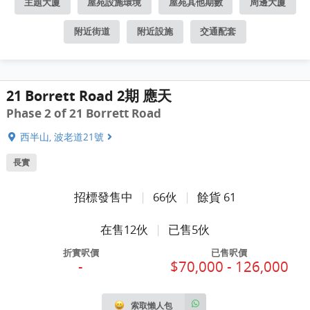
主題大廈
屋苑設施環境
屋苑其他期數
周邊大廈
附近街道
附近設施
交通配套
21 Borrett Road 2期 應天
Phase 2 of 21 Borrett Road
西半山, 波老道21號
長實
招標發售中
|
66伙
|
餘貨 61
在售12伙
|
已售5伙
折實呎價
已售呎價
-
$70,000 - 126,000
索取懶人包