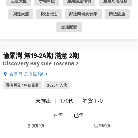
主題大廈
示範單位
屋苑設施環境
屋苑其他期數
周邊大廈
附近街道
鄰近商場或食肆
附近設施
交通配套
愉景灣 第19-2A期 滿意 2期
Discovery Bay One Toscana 2
愉景灣, 意濤徑1號
香港興業 / 中信泰富
2027年入伙
未推出
|
170伙
|
餘貨 170
在售-
|
已售-
折實呎價
已售呎價
-
-