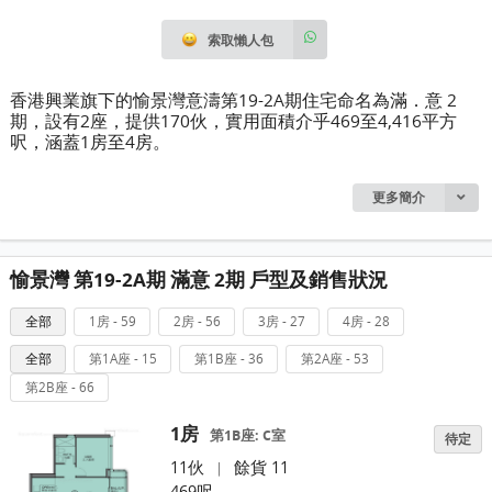
索取懶人包
香港興業旗下的愉景灣意濤第19-2A期住宅命名為滿．意 2
期，設有2座，提供170伙，實用面積介乎469至4,416平方
呎，涵蓋1房至4房。
更多簡介
愉景灣 第19-2A期 滿意 2期 戶型及銷售狀況
全部
1房 - 59
2房 - 56
3房 - 27
4房 - 28
全部
第1A座 - 15
第1B座 - 36
第2A座 - 53
第2B座 - 66
1房
第1B座: C室
待定
11伙
餘貨 11
|
469呎