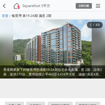
Squarefoot 5平方
立即打開
新盤
愉景灣 第19-2A期 滿意 2期
1
/
49
香港興業旗下的愉景灣意濤第19-2A期住宅命名為滿．意 2期，設有2
座，提供170伙，實用面積介乎469至4,416平方呎，涵蓋1房至4房。