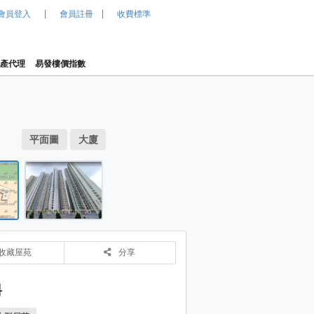
|
|
會員登入
會員註冊
收費標準
產代理
易發樓價指數
1 / 2
局圖 平面圖
平面圖
大廈
 大廈
天富苑 大廈
物業布局圖 平面圖
收藏屋苑
分享
料