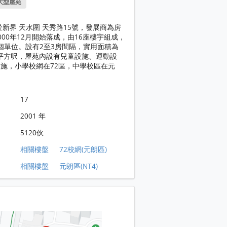
大型屋苑
於新界 天水圍 天秀路15號，發展商為房
000年12月開始落成，由16座樓宇組成，
20個單位。設有2至3房間隔，實用面積為
50平方呎，屋苑內設有兒童設施、運動設
施，小學校網在72區，中學校區在元
17
2001 年
5120伙
相關樓盤
72校網(元朗區)
相關樓盤
元朗區(NT4)