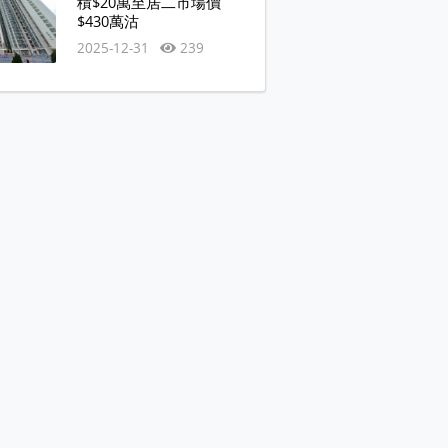
積$20萬至居二市場價
$430萬沽
2025-12-31
239