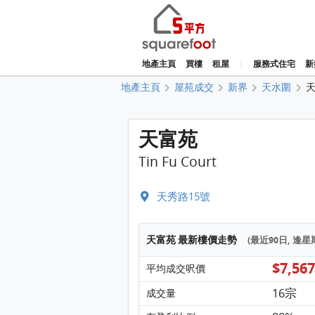
地產主頁
買樓
租屋
|
服務式住宅
新
地產主頁
屋苑成交
新界
天水圍
天富苑
Tin Fu Court
天秀路15號
天富苑 最新樓價走勢
(最近90日, 逢
$7,56
平均成交呎價
16宗
成交量