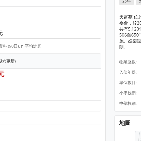
25年
天富苑 位
委會，於2
共有5,1
 元
506至6
施、娛樂設
 (90日), 作平均計算
朗。
星期六更新)
物業座數:
 元
入伙年份:
單位數目:
小學校網:
中學校網:
地圖