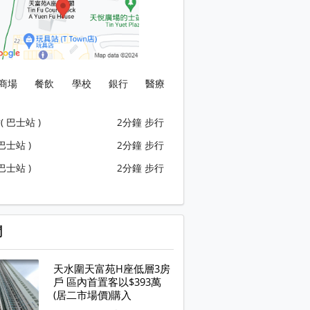
商場
餐飲
學校
銀行
醫療
 巴士站 )
2分鐘 步行
巴士站 )
2分鐘 步行
巴士站 )
2分鐘 步行
聞
天水圍天富苑H座低層3房
戶 區內首置客以$393萬
(居二市場價)購入