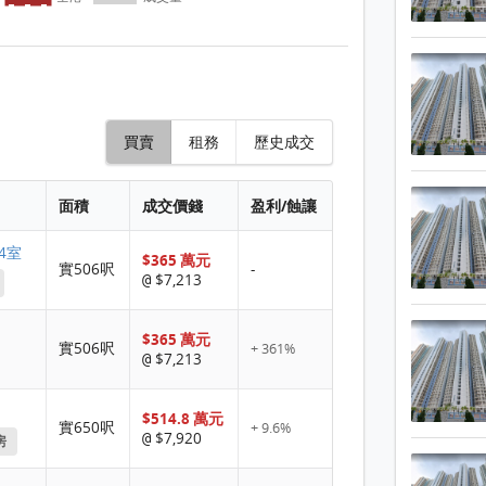
買賣
租務
歷史成交
面積
成交價錢
盈利/蝕讓
 4室
$365 萬元
實506呎
-
$7,213
@
$365 萬元
實506呎
+ 361%
$7,213
@
$514.8 萬元
實650呎
+ 9.6%
$7,920
@
房