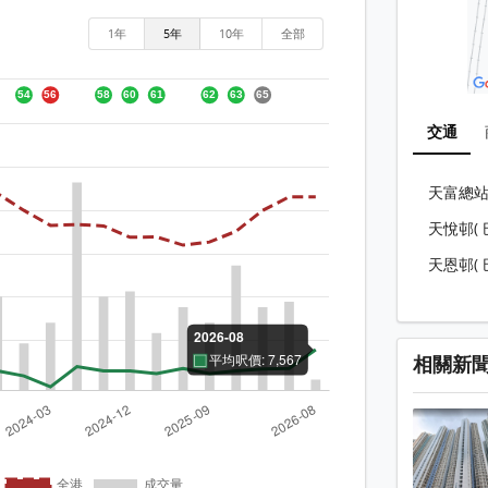
1年
5年
10年
全部
交通
天富總站(
天悅邨( 
天恩邨( 
相關新