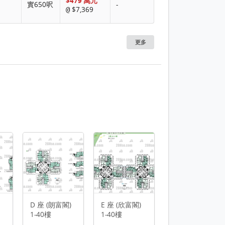
$479 萬元
實650呎
-
$7,369
@
更多
1 / 9
D 座 (朗富閣)
E 座 (欣富閣)
1-40樓
1-40樓