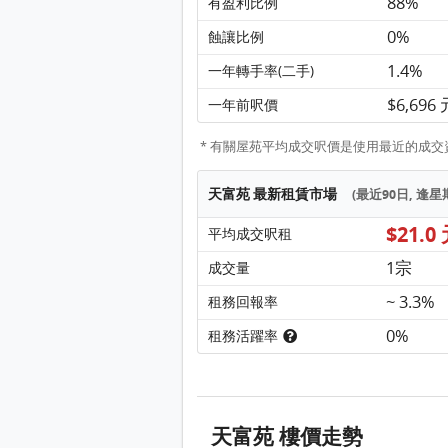
88%
有盈利比例
0%
蝕讓比例
1.4%
一年轉手率(二手)
$6,696
一年前呎價
* 有關屋苑平均成交呎價是使用最近的成交資料
天富苑 最新租賃市場
(最近90日, 逢
$21.0
平均成交呎租
1宗
成交量
~ 3.3%
租務回報率
0%
租務活躍率
天富苑 樓價走勢