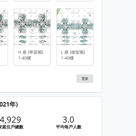
平面圖
C 座 (俊富閣) 1-4
)
H 座 (寧富閣)
L 座 (偉富閣)
1-40樓
1-40樓
更多
21年)
4,929
3.0
家庭住戶總數
平均每戶人數