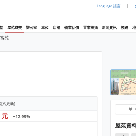
|
Language 語言
盤
屋苑成交
辦公室
車位
店舖
物業估價
置業按揭
新聞資訊
校網
地
天富苑
物業布
天富苑
星期六更新)
7 元
+12.99%
屋苑資