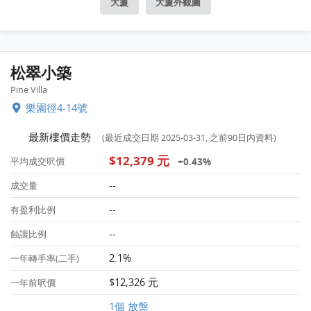
大廈
大廈外觀圖
松翠小築
Pine Villa
樂園徑4-14號
最新樓價走勢
(最近成交日期 2025-03-31, 之前90日內資料)
$12,379 元
+0.43%
平均成交呎價
--
成交量
--
有盈利比例
--
蝕讓比例
2.1%
一年轉手率(二手)
$12,326 元
一年前呎價
1個 放盤