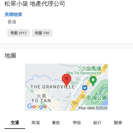
松翠小築 地產代理公司
美聯物業
香港
售盤 2917
租盤 740
地圖
交通
商場
餐飲
學校
銀行
醫療