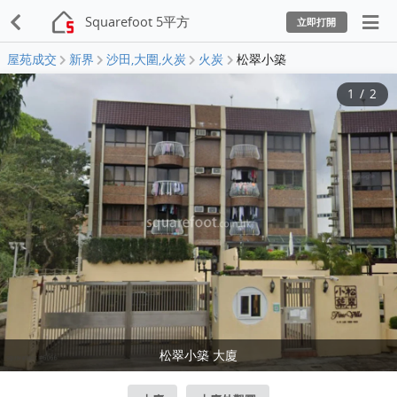
Squarefoot 5平方
立即打開
屋苑成交
新界
沙田,大圍,火炭
火炭
松翠小築
1
/
2
松翠小築 大廈