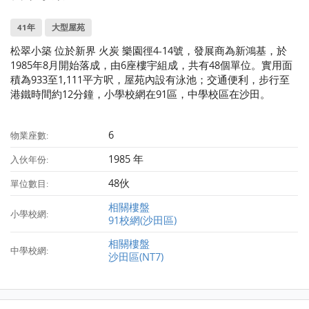
41年
大型屋苑
松翠小築 位於新界 火炭 樂園徑4-14號，發展商為新鴻基，於
1985年8月開始落成，由6座樓宇組成，共有48個單位。實用面
積為933至1,111平方呎，屋苑內設有泳池；交通便利，步行至
港鐵時間約12分鐘，小學校網在91區，中學校區在沙田。
6
物業座數:
1985 年
入伙年份:
48伙
單位數目:
相關樓盤
小學校網:
91校網(沙田區)
相關樓盤
中學校網:
沙田區(NT7)