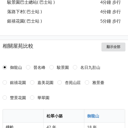
駿景園巴士總站( 巴士站 )
4分鐘 步行
落路下村( 巴士站 )
4分鐘 步行
銀禧花園( 巴士站 )
5分鐘 步行
相關屋苑比較
顯示全部
御龍山
晉名峰
駿景園
名日九肚山
銀禧花園
嘉美花園
杏苑山莊
雅景臺
豐景花園
華翠園
松翠小築
御龍山
樓齡
42 年
18 年