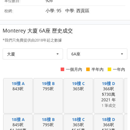
926
單位數目:
小學: 95 中學: 西貢區
校網:
Monterey 大廈 6A座 歷史成交
*我們只免費提供由2018年起之數據
大廈
6A座
一個月內
半年內
一年內
19樓 A
19樓 B
19樓 C
19樓 D
843呎
795呎
365呎
366呎
$730萬
2021 年
1 筆成交
18樓 A
18樓 B
18樓 C
18樓 D
845呎
795呎
365呎
366呎