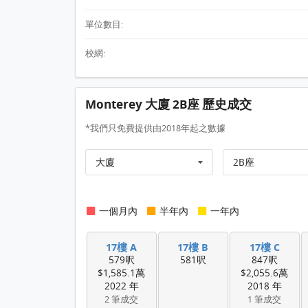
單位數目:
校網:
Monterey 大廈 2B座 歷史成交
*我們只免費提供由2018年起之數據
大廈
2B座
一個月內
半年內
一年內
17樓 A
17樓 B
17樓 C
579呎
581呎
847呎
$1,585.1萬
$2,055.6萬
2022 年
2018 年
2 筆成交
1 筆成交