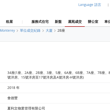
Language 語言
|
租屋
服務式住宅
新盤
屋苑成交
辦公室
車
|
Monterey
單位成交紀錄
大廈
2B座
34座(1座、2A座、2B座、3座、5座、6A座、6B座、7A座、7B座
號洋房、15號洋房至17號洋房及A號洋房-H號洋房)
2018 年
會德豐
夏利文物業管理有限公司