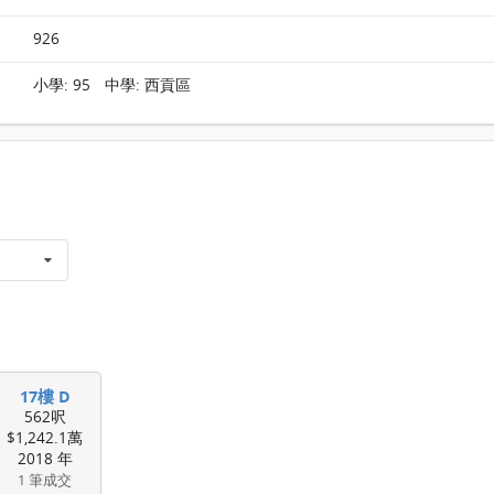
926
小學: 95 中學: 西貢區
17樓 D
562呎
$1,242.1萬
2018 年
1 筆成交