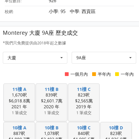
926
單位數目:
小學: 95 中學: 西貢區
校網:
Monterey 大廈 9A座 歷史成交
*我們只免費提供由2018年起之數據
大廈
9A座
一個月內
半年內
一年內
11樓 A
11樓 B
11樓 C
1,670呎
839呎
823呎
$6,018.8萬
$2,601.7萬
$2,565萬
2021 年
2020 年
2019 年
1 筆成交
1 筆成交
1 筆成交
10樓 A
10樓 B
10樓 C
10樓 D
887呎
1,078呎
840呎
823呎