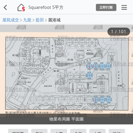
Squarefoot 5平方
立即打開
屋苑成交
九龍
藍田
麗港城
1
/
101
物業布局圖 平面圖