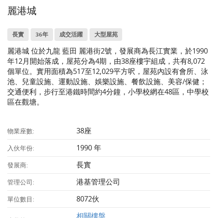
麗港城
長實
36年
成交活躍
大型屋苑
麗港城 位於九龍 藍田 麗港街2號，發展商為長江實業，於1990
年12月開始落成，屋苑分為4期，由38座樓宇組成，共有8,072
個單位。實用面積為517至12,029平方呎，屋苑內設有會所、泳
池、兒童設施、運動設施、娛樂設施、餐飲設施、美容/保健；
交通便利，步行至港鐵時間約4分鐘，小學校網在48區，中學校
區在觀塘。
38座
物業座數:
1990 年
入伙年份:
長實
發展商:
港基管理公司
管理公司:
8072伙
單位數目:
相關樓盤