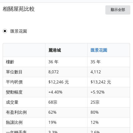
相關屋苑比較
顯示全部
匯景花園
麗港城
匯景花園
樓齡
36 年
35 年
單位數目
8,072
4,112
平均呎價
$12,246 元
$13,242 元
變動幅度
+4.40%
+5.92%
成交量
68宗
25宗
有盈利比例
62%
80%
蝕讓比例
19%
12%
一年轉手率
3.3%
2.6%