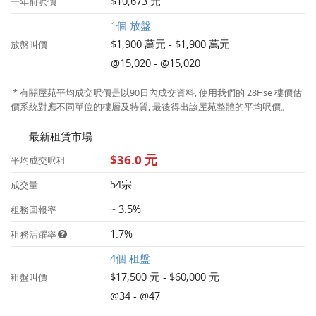
$10,673 元
一年前呎價
1個 放盤
$1,900 萬元 - $1,900 萬元
放盤叫價
@15,020 - @15,020
* 有關屋苑平均成交呎價是以90日內成交資料, 使用我們的 28Hse 樓價估
價系統對應不同單位的樓層及特質, 最後得出該屋苑整體的平均呎價。
最新租賃市場
$36.0 元
平均成交呎租
54宗
成交量
~ 3.5%
租務回報率
1.7%
租務活躍率
4個 租盤
$17,500 元 - $60,000 元
租盤叫價
@34 - @47