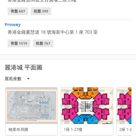
售盤 607
租盤 399
Proway
香港金鐘夏慤道 18 號海富中心第 1 座 703 室
售盤 1519
租盤 767
麗港城 平面圖
屋苑座數
物業布局圖
1座 1-27樓
2座 1-27