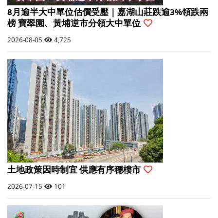
8月逾半大中單位估價受壓｜嘉湖山莊跌逾3%領跌兩
榜 寶翠園、黃埔逆市分領大中單位
2026-08-05
4,725
土地政策因時制宜 供應有序穩樓市
2026-07-15
101