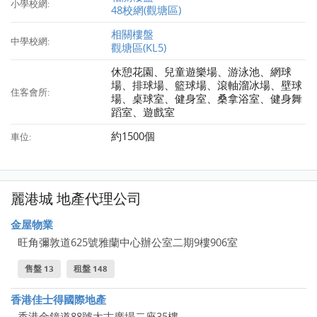
小學校網:
48校網(觀塘區)
相關樓盤
中學校網:
觀塘區(KL5)
休憩花園、兒童遊樂場、游泳池、網球
場、排球場、籃球場、滾軸溜冰場、壁球
住客會所:
場、桌球室、健身室、桑拿浴室、健身舞
蹈室、遊戲室
約1500個
車位:
麗港城 地產代理公司
金屋物業
旺角彌敦道625號雅蘭中心辦公室二期9樓906室
售盤 13
租盤 148
香港佳士得國際地產
香港金鐘道88號太古廣場二座35樓