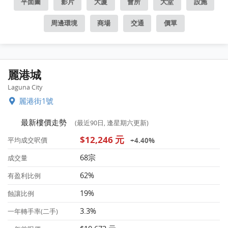
平面圖
影片
大廈
會所
大堂
設施
周邊環境
商場
交通
價單
麗港城
Laguna City
麗港街1號
最新樓價走勢
(最近90日, 逢星期六更新)
$12,246 元
+4.40%
平均成交呎價
68宗
成交量
62%
有盈利比例
19%
蝕讓比例
3.3%
一年轉手率(二手)