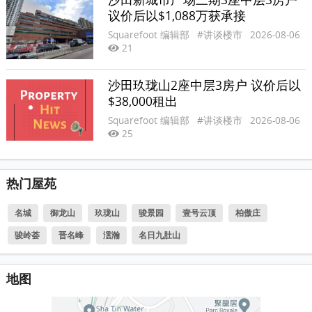
议价后以$1,088万获承接
Squarefoot 编辑部
#讲谈楼市
2026-08-06
21
沙田玖珑山2座中层3房户 议价后以
$38,000租出
Squarefoot 编辑部
#讲谈楼市
2026-08-06
25
热门屋苑
名城
御龙山
玖珑山
骏景园
壹号云顶
柏傲庄
骏岭荟
晋名峰
澐瀚
名日九肚山
地图