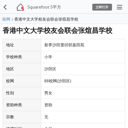
Squarefoot 5平方
立即打开
校网
香港中文大学校友会联会张煊昌学校
香港中文大学校友会联会张煊昌学校
地址
新界沙田显径邨嘉田苑
学校种类
小学
地区
沙田区
校网
88校网(沙田区)
性别
男女
资助种类
资助
宗教
无