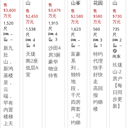
山
山峯
花园
山
售
售
$3,400
$3,479
售
售
售
售
万元
万元
$2,450
$2,580
$580
$730
万元
万元
万元
万元
1,520
1,915
尺
尺
1,538
1,623
560
735
--
4
尺
尺
尺
尺
--
3
4
--
3
2
4
--
1
--
新九
沙田4
天珑
富豪
特约
肚
房3厕
向东
阁2座
系
代理
山，
豪华
玖珑
低层A
列，
快手
新鸿
物业
山-2
室
独特
好快
基楼
待售
房户
地
走
皇，
【每
段，
高回
云
日同
千尺
报
端，
步更
四房
约睇
罕有
新】
两套
楼
内置
，可
楼梯
约睇
上天