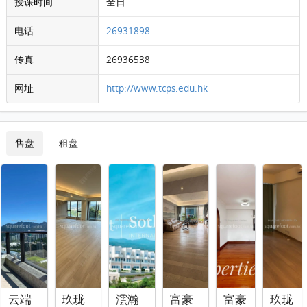
授课时间
全日
电话
26931898
传真
26936538
网址
http://www.tcps.edu.hk
售盘
租盘
云端
玖珑
澐瀚
富豪
富豪
玖珑