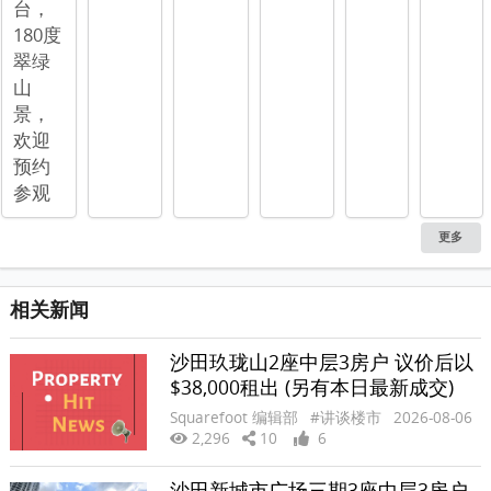
台，
180度
翠绿
山
景，
欢迎
预约
参观
更多
相关新闻
沙田玖珑山2座中层3房户 议价后以
$38,000租出 (另有本日最新成交)
Squarefoot 编辑部
#讲谈楼市
2026-08-06
2,296
10
6
沙田新城市广场三期3座中层3房户