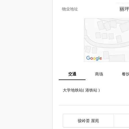
丽坪
物业地址
交通
商场
餐
大学地铁站( 港铁站 )
骏岭荟 屋苑