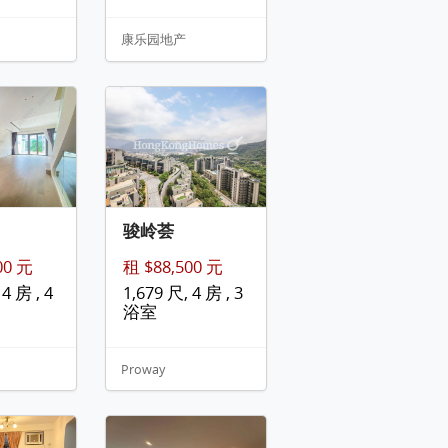
康乐园地产
骏岭荟
00 元
租 $88,500 元
4 房 , 4
1,679 尺, 4 房 , 3
浴室
Proway