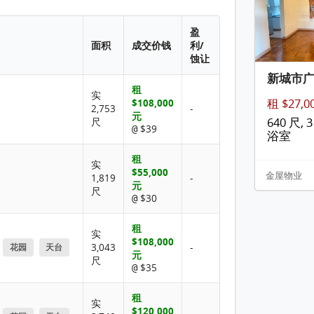
盈
面积
成交价钱
利/
蚀让
新城市
租
实
$108,000
租 $27,0
2,753
-
元
640 尺, 3
尺
$39
@
浴室
租
实
$55,000
金屋物业
1,819
-
元
尺
$30
@
租
实
$108,000
3,043
-
花园
天台
元
尺
$35
@
租
实
$120,000