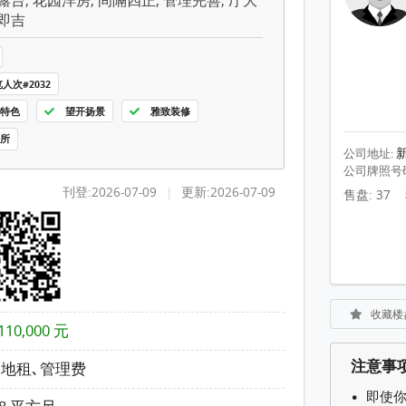
露台, 花园洋房, 间隔四正, 管理完善, 厅大
装即吉
人次#2032
特色
望开扬景
雅致装修
所
公司地址:
公司牌照号
刊登:2026-07-09
|
更新:2026-07-09
售盘: 37
收藏楼
110,000 元
注意事
地租､管理费
即使