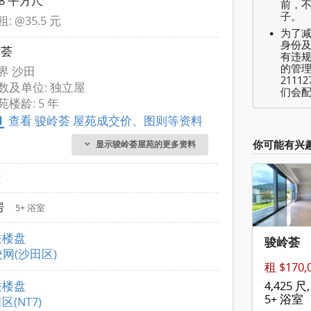
98 平方尺
前，
子。
: @35.5 元
为了
身份及
岭荟
有违
的管理
界 沙田
2111
数及单位: 独立屋
们会配
苑楼龄: 5 年
查看 骏岭荟 屋苑成交价、图则等资料
你可能有兴
显示骏岭荟屋苑的更多资料
幢
房
5+ 浴室
关楼盘
骏岭荟
校网(沙田区)
租 $170,
关楼盘
4,425 尺,
5+ 浴室
区(NT7)