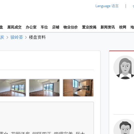
|
Language 语言
盘
屋苑成交
办公室
车位
店铺
物业估价
置业按揭
新闻资讯
校网
地
火炭
骏岭荟
楼盘资料
1 / 5
98 平方尺
98 平方尺
98 平方尺
98 平方尺
房 , 5+ 浴室 3,098 平方尺
98 平方尺