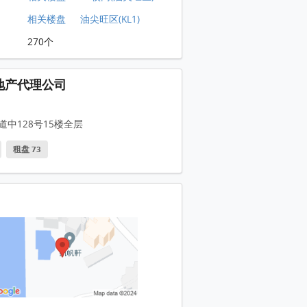
相关楼盘
油尖旺区(KL1)
270个
地产代理公司
道中128号15楼全层
租盘 73