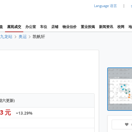
|
Language 语言
盘
屋苑成交
办公室
车位
店铺
物业估价
置业按揭
新闻资讯
校网
地
,九龙站
奥运
凯帆轩
物业布
凯帆轩
星期六更新)
43 元
+13.29%