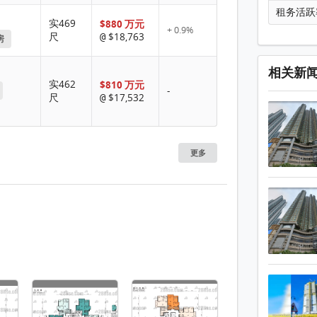
租务活跃
实469
$880 万元
+ 0.9%
尺
$18,763
@
房
相关新
实462
$810 万元
-
尺
$17,532
@
更多
1 / 12