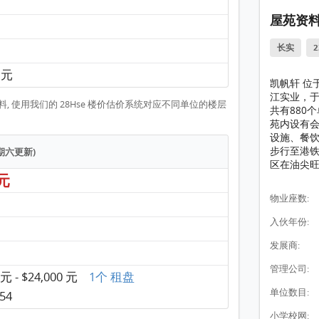
屋苑资
长实
5 元
凯帆轩 位
江实业，于
, 使用我们的 28Hse 楼价估价系统对应不同单位的楼层
共有880
苑内设有
设施、餐饮
步行至港铁
星期六更新)
区在油尖
 元
物业座数:
入伙年份:
发展商:
管理公司:
 元 - $24,000 元
1个 租盘
单位数目:
54
小学校网: