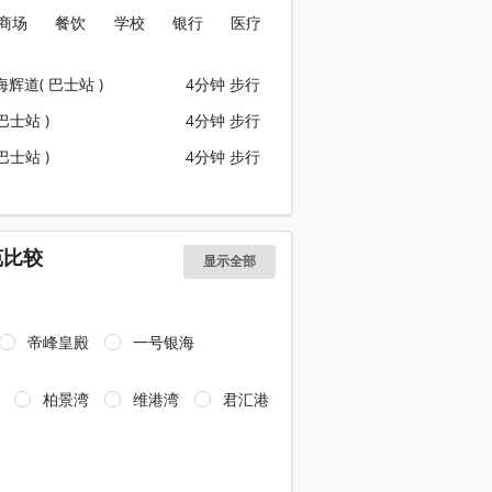
商场
餐饮
学校
银行
医疗
海辉道( 巴士站 )
4分钟 步行
巴士站 )
4分钟 步行
巴士站 )
4分钟 步行
苑比较
显示全部
帝峰皇殿
一号银海
柏景湾
维港湾
君汇港