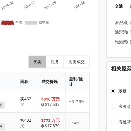
交通
浪澄湾, 
浪澄湾( 
维港湾( 
买卖
租务
历史成交
相关屋
盈利/蚀
面积
成交价钱
让
珑壐
实462
$810 万元
+ 317.5%
尺
$17,532
@
房
浪澄湾
实432
$772 万元
海桃湾
- 7.4%
尺
$17,870
@
房