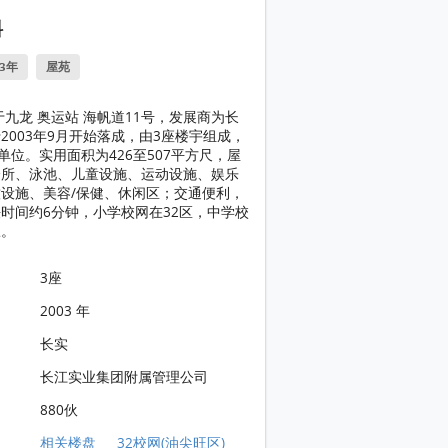
料
23年
屋苑
于九龙 奥运站 海帆道11号，发展商为长
2003年9月开始落成，由3座楼宇组成，
个单位。实用面积为426至507平方尺，屋
会所、泳池、儿童设施、运动设施、娱乐
设施、美容/保健、休闲区；交通便利，
时间约6分钟，小学校网在32区，中学校
旺。
3座
2003 年
长实
长江实业集团附属管理公司
880伙
相关楼盘
32校网(油尖旺区)