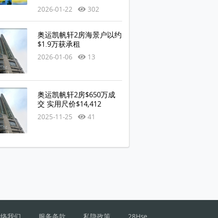
2026-01-22
302
奥运凯帆轩2房海景户以约
$1.9万获承租
2026-01-06
13
奥运凯帆轩2房$650万成
1座 8楼 平面图
交 实用尺价$14,412
2025-11-25
41
联络我们
服务条款
私隐政策
28Hse