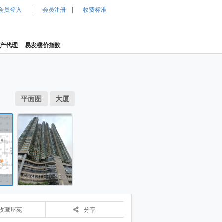
|
|
会员登入
会员注册
收费标准
产代理
易发楼价指数
1 / 2
局图 平面图
平面图
大厦
 大厦
凯帆轩 大厦
物业布局图 平面图
收藏屋苑
分享