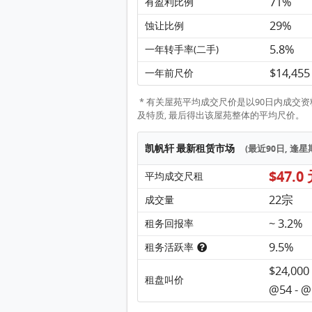
71%
有盈利比例
29%
蚀让比例
5.8%
一年转手率(二手)
$14,45
一年前尺价
* 有关屋苑平均成交尺价是以90日内成交资料
及特质, 最后得出该屋苑整体的平均尺价。
凯帆轩 最新租赁市场
(最近90日, 逢
$47.0
平均成交尺租
22宗
成交量
~ 3.2%
租务回报率
9.5%
租务活跃率
$24,000
租盘叫价
@54 - @