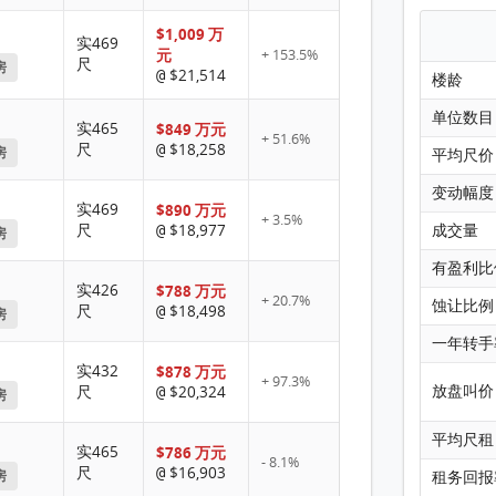
$1,009 万
实469
元
+ 153.5%
尺
房
$21,514
@
楼龄
单位数目
实465
$849 万元
+ 51.6%
尺
$18,258
@
房
平均尺价
变动幅度
实469
$890 万元
+ 3.5%
尺
$18,977
成交量
@
房
有盈利比
实426
$788 万元
+ 20.7%
蚀让比例
尺
$18,498
@
房
一年转手
实432
$878 万元
+ 97.3%
放盘叫价
尺
$20,324
@
房
平均尺租
实465
$786 万元
- 8.1%
尺
$16,903
@
房
租务回报