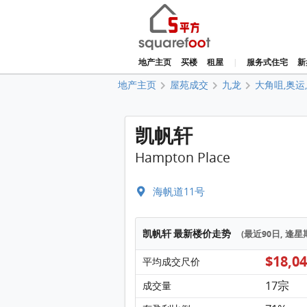
地产主页
买楼
租屋
|
服务式住宅
新
地产主页
屋苑成交
九龙
大角咀,奥运
凯帆轩
Hampton Place
海帆道11号
凯帆轩 最新楼价走势
(最近90日, 逢
$18,0
平均成交尺价
17宗
成交量