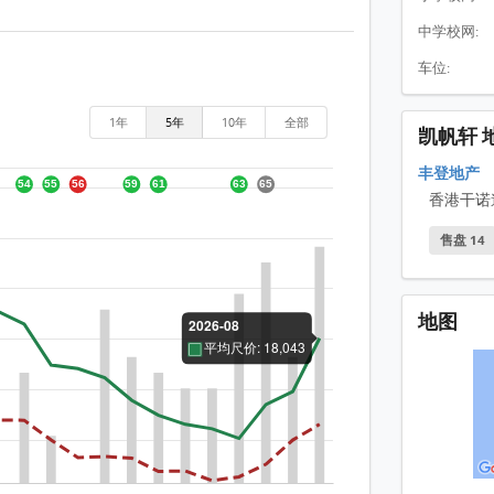
中学校网:
车位:
1年
5年
10年
全部
凯帆轩 
丰登地产
香港干诺
售盘 14
地图