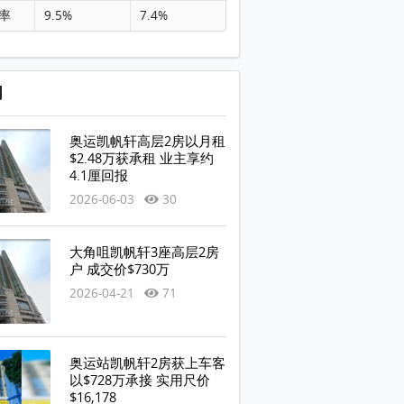
率
9.5%
7.4%
闻
奥运凯帆轩高层2房以月租
$2.48万获承租 业主享约
4.1厘回报
2026-06-03
30
大角咀凯帆轩3座高层2房
户 成交价$730万
2026-04-21
71
奥运站凯帆轩2房获上车客
以$728万承接 实用尺价
$16,178