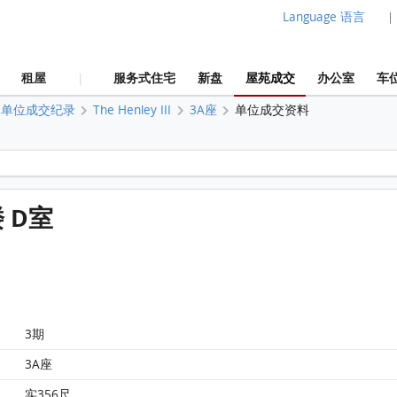
Language 语言
|
租屋
服务式住宅
新盘
屋苑成交
办公室
车
|
单位成交纪录
The Henley III
3A座
单位成交资料
The Henley 3期 3A座 27楼 D室 平面图
楼 D室
3期
3A座
实356尺