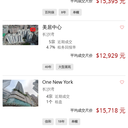
$15,395 元
平均成交尺价
百利保
8年
单幢
美居中心
长沙湾
5宗
近期成交
4.7%
租务回报率
$12,929 元
平均成交尺价
40年
大型屋苑
One New York
长沙湾
4宗
近期成交
1个
租盘
$15,718 元
平均成交尺价
信和
18年
单幢