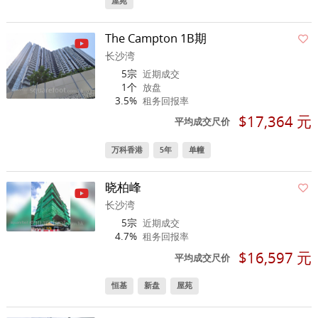
屋苑
The Campton 1B期
长沙湾
5宗
近期成交
1个
放盘
3.5%
租务回报率
$17,364 元
平均成交尺价
万科香港
5年
单幢
晓柏峰
长沙湾
5宗
近期成交
4.7%
租务回报率
$16,597 元
平均成交尺价
恒基
新盘
屋苑