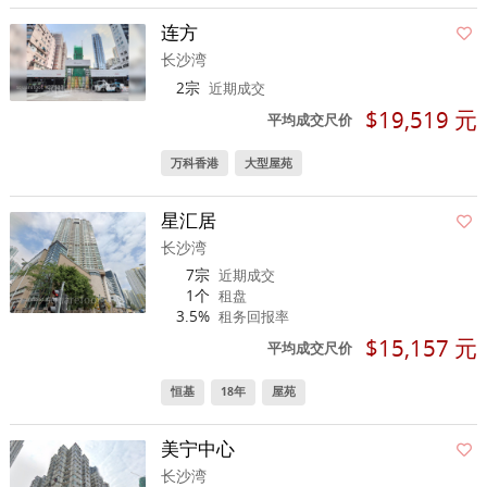
连方
长沙湾
2宗
近期成交
$19,519 元
平均成交尺价
万科香港
大型屋苑
星汇居
长沙湾
7宗
近期成交
1个
租盘
3.5%
租务回报率
$15,157 元
平均成交尺价
恒基
18年
屋苑
美宁中心
长沙湾