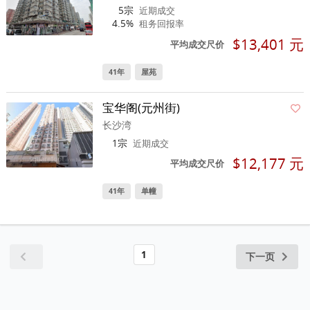
5宗
近期成交
4.5%
租务回报率
$13,401 元
平均成交尺价
41年
屋苑
宝华阁(元州街)
长沙湾
1宗
近期成交
$12,177 元
平均成交尺价
41年
单幢
1
下一页