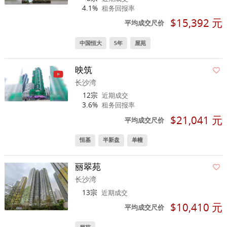
4.1%
租务回报率
$15,392 元
平均成交尺价
中国恒大
5年
屋苑
映筑
长沙湾
12宗
近期成交
3.6%
租务回报率
$21,041 元
平均成交尺价
恒基
半新盘
单幢
丽翠苑
长沙湾
13宗
近期成交
$10,410 元
平均成交尺价