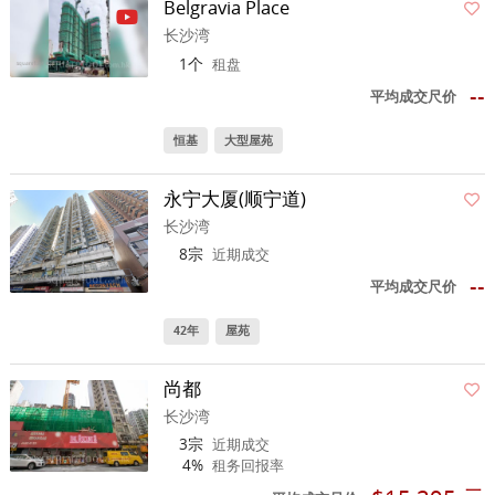
Belgravia Place
长沙湾
1个
租盘
--
平均成交尺价
恒基
大型屋苑
永宁大厦(顺宁道)
长沙湾
8宗
近期成交
--
平均成交尺价
42年
屋苑
尚都
长沙湾
3宗
近期成交
4%
租务回报率