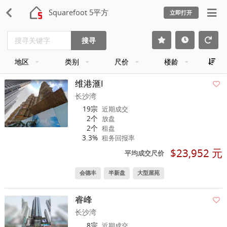
Squarefoot 5平方
立即打开
搜寻
地区
类别
尺价
楼龄
维港滙I
长沙湾
19宗
近期成交
2个
放盘
2个
租盘
3.3%
租务回报率
$23,952 元
平均成交尺价
会德丰
半新盘
大型屋苑
睿峰
长沙湾
8宗
近期成交