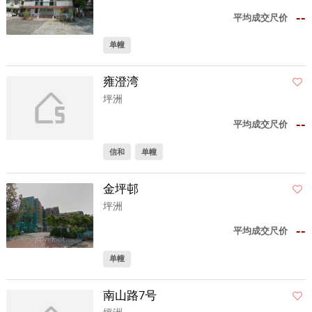
--
平均成交尺价
单幢
雍澄湾
坪洲
--
平均成交尺价
信和
单幢
金坪邨
坪洲
--
平均成交尺价
单幢
南山路7号