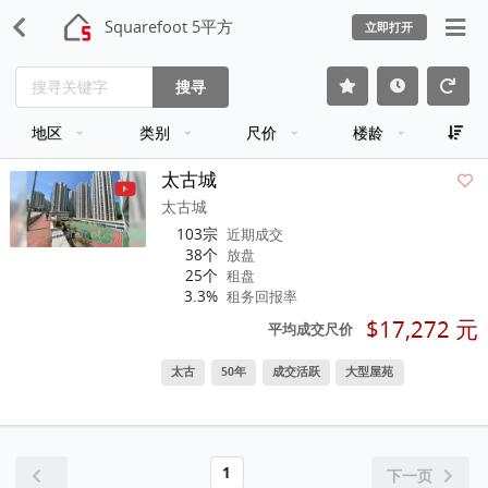
Squarefoot 5平方
立即打开
搜寻
地区
类别
尺价
楼龄
太古城
太古城
103宗
近期成交
38个
放盘
25个
租盘
3.3%
租务回报率
$17,272 元
平均成交尺价
太古
50年
成交活跃
大型屋苑
1
下一页