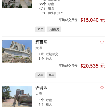
38个
放盘
47个
租盘
3.3%
租务回报率
$15,040 元
平均成交尺价
35年
大型屋苑
辉百阁
大潭
1宗
近期成交
6个
放盘
$20,535 元
平均成交尺价
51年
屋苑
玫瑰园
大潭
3个
放盘
1个
租盘