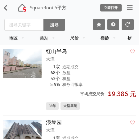
Squarefoot 5平方
立即打开
搜寻
地区
类别
尺价
楼龄
红山半岛
大潭
1宗
近期成交
68个
放盘
53个
租盘
5.9%
租务回报率
$9,386 元
平均成交尺价
36年
大型屋苑
浪琴园
大潭
1宗
近期成交