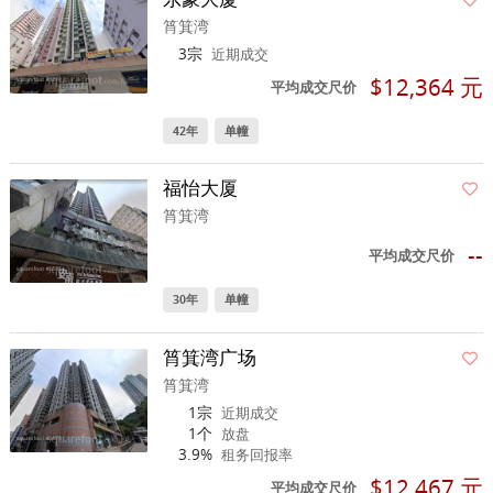
筲箕湾
3宗
近期成交
$12,364 元
平均成交尺价
42年
单幢
福怡大厦
筲箕湾
--
平均成交尺价
30年
单幢
筲箕湾广场
筲箕湾
1宗
近期成交
1个
放盘
3.9%
租务回报率
$12,467 元
平均成交尺价