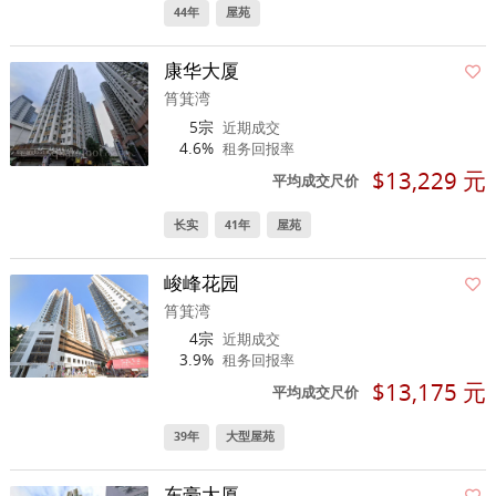
44年
屋苑
康华大厦
筲箕湾
5宗
近期成交
4.6%
租务回报率
$13,229 元
平均成交尺价
长实
41年
屋苑
峻峰花园
筲箕湾
4宗
近期成交
3.9%
租务回报率
$13,175 元
平均成交尺价
39年
大型屋苑
东豪大厦