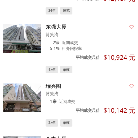
34年
屋苑
东强大厦
筲箕湾
2宗
近期成交
5.1%
租务回报率
$10,924 元
平均成交尺价
47年
单幢
瑞兴阁
筲箕湾
1宗
近期成交
$10,142 元
平均成交尺价
37年
单幢