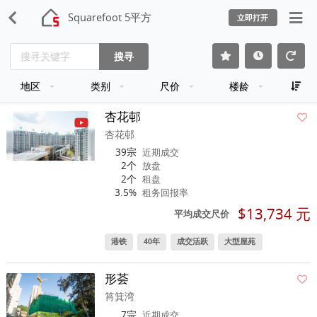
Squarefoot 5平方
立即打开
搜寻
地区
类别
尺价
楼龄
杏花邨
杏花邨
39宗
近期成交
2个
放盘
2个
租盘
3.5%
租务回报率
$13,734 元
平均成交尺价
港铁
40年
成交活跃
大型屋苑
形荟
筲箕湾
7宗
近期成交