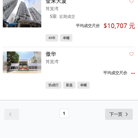
金来大厦
筲箕湾
5宗
近期成交
$10,707 元
平均成交尺价
49年
单幢
傲华
筲箕湾
--
平均成交尺价
协成行
新盘
单幢
1
下一页