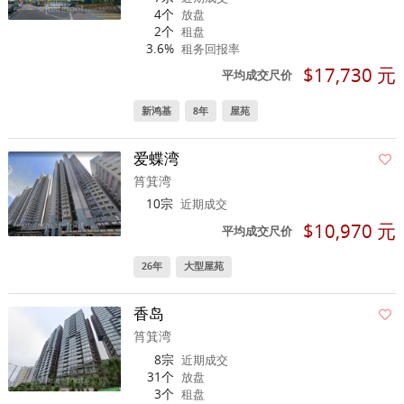
4个
放盘
2个
租盘
3.6%
租务回报率
$17,730 元
平均成交尺价
新鸿基
8年
屋苑
爱蝶湾
筲箕湾
10宗
近期成交
$10,970 元
平均成交尺价
26年
大型屋苑
香岛
筲箕湾
8宗
近期成交
31个
放盘
3个
租盘