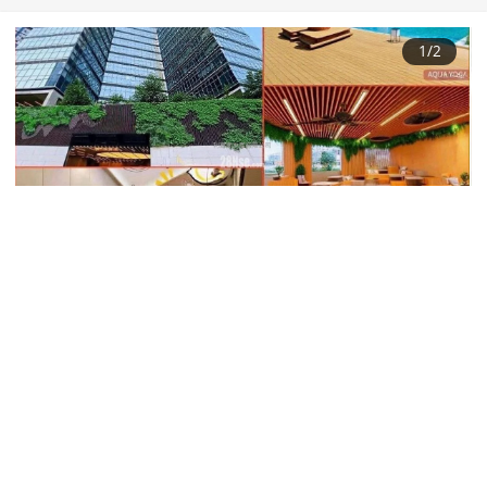
1
/2
葵涌
I CITY
444 尺(建筑)
车位价【绝版内厕工厦】可连租约6厘回报｜直
借按揭. 即时预约睇楼惊喜大把！
利嘉阁地产有限公司
陈冰冰 Chenbingbing