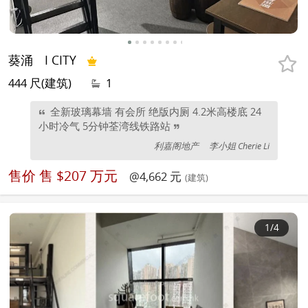
葵涌
I CITY
444 尺(建筑)
1
全新玻璃幕墙 有会所 绝版内厕 4.2米高楼底 24
小时冷气 5分钟荃湾线铁路站
利嘉阁地产
李小姐 Cherie Li
售价
售 $207 万元
@4,662 元
(建筑)
1
/4