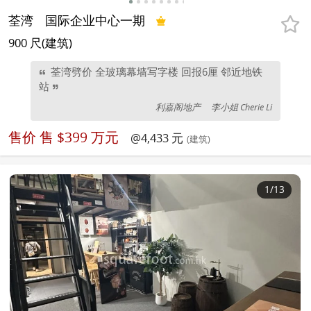
荃湾
国际企业中心一期
900 尺(建筑)
荃湾劈价 全玻璃幕墙写字楼 回报6厘 邻近地铁
站
利嘉阁地产
李小姐 Cherie Li
售价
售 $399 万元
@4,433 元
(建筑)
1
/13