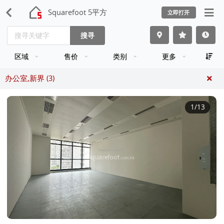
Squarefoot 5平方
立即打开
搜寻
区域
售价
类别
更多
办公室,新界 (3)
1
/13