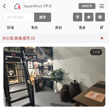
Squarefoot 5平方
立即打开
搜寻
区域
售价
类别
更多
办公室,葵涌,葵芳 (2)
1
/13