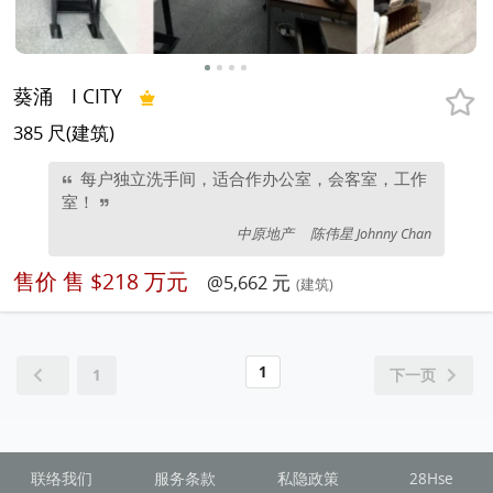
葵涌
I CITY
385 尺(建筑)
每户独立洗手间，适合作办公室，会客室，工作
室！
中原地产
陈伟星 Johnny Chan
售价
售 $218 万元
@5,662 元
(建筑)
1
1
下一页
联络我们
服务条款
私隐政策
28Hse