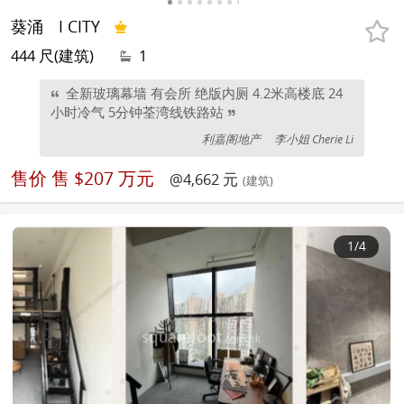
葵涌
I CITY
444 尺(建筑)
1
全新玻璃幕墙 有会所 绝版内厕 4.2米高楼底 24
小时冷气 5分钟荃湾线铁路站
利嘉阁地产
李小姐 Cherie Li
售价
售 $207 万元
@4,662 元
(建筑)
1
/4