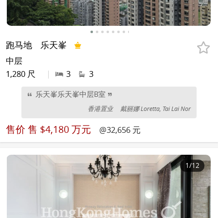
跑马地
乐天峯
中层
1,280 尺
|
3
3
乐天峯乐天峯中层B室
香港置业
戴丽娜 Loretta, Tai Lai Nor
售价
售 $4,180 万元
@32,656 元
1
/12