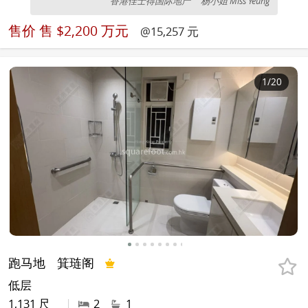
香港佳士得国际地产
杨小姐 Miss Yeung
售价
售 $2,200 万元
@15,257 元
1
/20
跑马地
箕琏阁
低层
1,131 尺
|
2
1