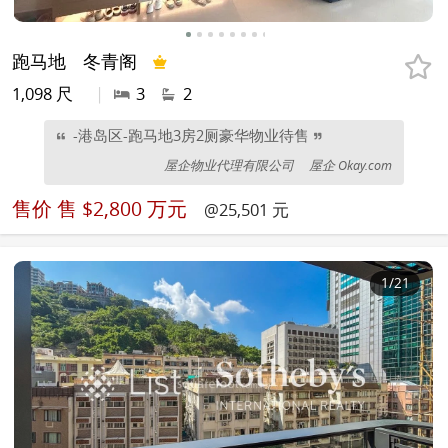
跑马地
冬青阁
1,098 尺
|
3
2
-港岛区-跑马地3房2厕豪华物业待售
屋企物业代理有限公司
屋企 Okay.com
售价
售 $2,800 万元
@25,501 元
1
/21