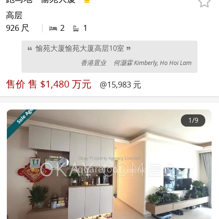
高层
926 尺
|
2
1
愉苑大厦愉苑大厦高层10室
香港置业
何灏霖 Kimberly, Ho Hoi Lam
售价
售 $1,480 万元
@15,983 元
1
/9