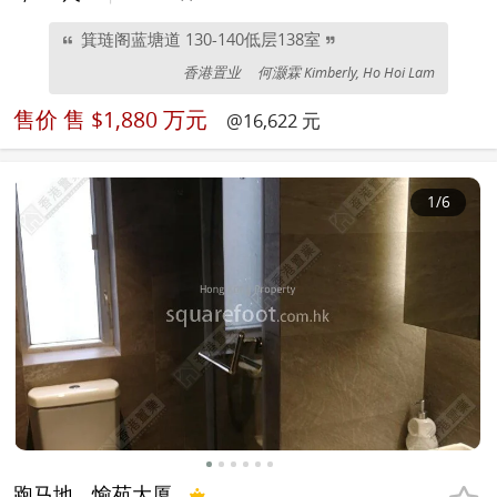
箕琏阁蓝塘道 130-140低层138室
香港置业
何灏霖 Kimberly, Ho Hoi Lam
售价
售 $1,880 万元
@16,622 元
1
/6
跑马地
愉苑大厦