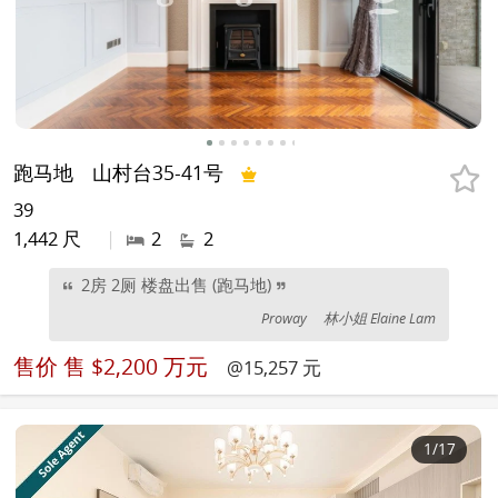
跑马地
山村台35-41号
39
1,442 尺
|
2
2
2房 2厕 楼盘出售 (跑马地)
Proway
林小姐 Elaine Lam
售价
售 $2,200 万元
@15,257 元
1
/17