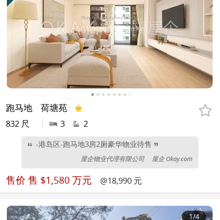
跑马地
荷塘苑
832 尺
|
3
2
-港岛区-跑马地3房2厕豪华物业待售
屋企物业代理有限公司
屋企 Okay.com
售价
售 $1,580 万元
@18,990 元
1
/4