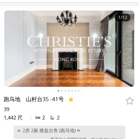
1
/12
跑马地
山村台35 -41号
39
1,442 尺
|
2
2
2房 2厕 楼盘出售 (跑马地)