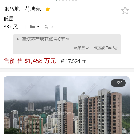
跑马地
荷塘苑
低层
832 尺
|
3
2
荷塘苑荷塘苑低层C室
香港置业
伍杰骏 Zac Ng
售价
售 $1,458 万元
@17,524 元
1
/20