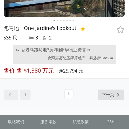
跑马地
One Jardine's Lookout
535 尺
|
3
2
香港岛跑马地3房2厕豪华物业待售
利斯苏富比国际房地产
黎洛伊 Lois Lai
售价
售 $1,380 万元
@25,794 元
1
1
下一页
联络我们
服务条款
私隐政策
28Hse