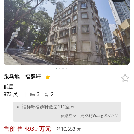
跑马地
福群轩
低层
873 尺
|
3
2
福群轩福群轩低层11C室
香港置业
高亚利 Pancy, Ko Ah Li
售价
售 $930 万元
@10,653 元