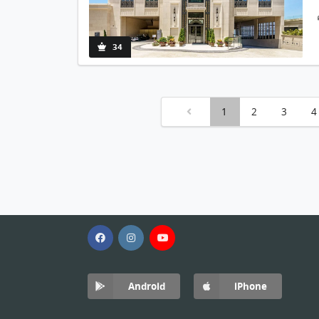
34
1
2
3
4
Android
iPhone