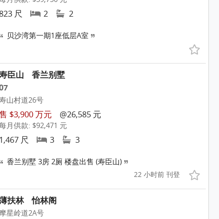
823 尺
2
2
贝沙湾第一期1座低层A室
寿臣山
香兰别墅
07
寿山村道26号
售 $3,900 万元
@26,585 元
每月供款: $92,471 元
1,467 尺
3
3
香兰别墅 3房 2厕 楼盘出售 (寿臣山)
22 小时前 刊登
薄扶林
怡林阁
摩星岭道2A号