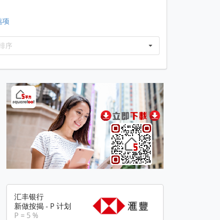
选项
排序
汇丰银行
新做按揭 - P 计划
P = 5 %