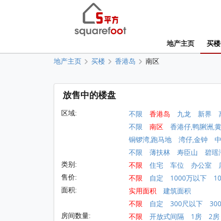
地产主页
买楼
地产主页
买楼
香港岛
南区
放售中的楼盘
区域:
不限
香港岛
九龙
新界
不限
南区
香港仔,鸭脷洲,
铜锣湾,跑马地
湾仔,金钟
不限
薄扶林
寿臣山
碧瑶
类别:
不限
住宅
车位
办公室
售价:
不限
自定
1000万以下
1
面积:
实用面积
建筑面积
不限
自定
300尺以下
30
房间数量:
不限
开放式间隔
1房
2房