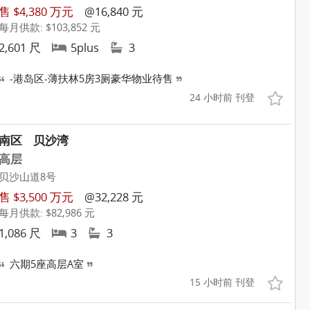
售 $4,380 万元
@16,840 元
每月供款: $103,852 元
2,601 尺
5plus
3
-港岛区-薄扶林5房3厕豪华物业待售
24 小时前 刊登
南区
贝沙湾
高层
贝沙山道8号
售 $3,500 万元
@32,228 元
每月供款: $82,986 元
1,086 尺
3
3
六期5座高层A室
15 小时前 刊登