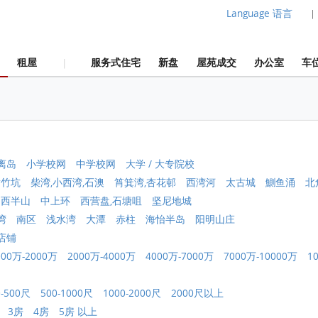
Language 语言
|
租屋
服务式住宅
新盘
屋苑成交
办公室
车
|
离岛
小学校网
中学校网
大学 / 大专院校
黄竹坑
柴湾,小西湾,石澳
筲箕湾,杏花邨
西湾河
太古城
鰂鱼涌
北
中西半山
中上环
西营盘,石塘咀
坚尼地城
湾
南区
浅水湾
大潭
赤柱
海怡半岛
阳明山庄
店铺
000万-2000万
2000万-4000万
4000万-7000万
7000万-10000万
1
0-500尺
500-1000尺
1000-2000尺
2000尺以上
3房
4房
5房 以上