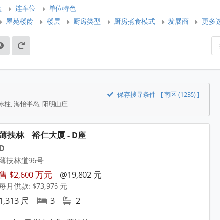
盘
连车位
单位特色
屋苑楼龄
楼层
厨房类型
厨房煮食模式
发展商
更多
保存搜寻条件 - [ 南区 (1235) ]
 赤柱, 海怡半岛, 阳明山庄
薄扶林
裕仁大厦 - D座
D
薄扶林道96号
售 $2,600 万元
@19,802 元
每月供款: $73,976 元
1,313 尺
3
2