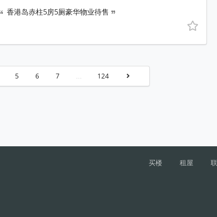
香港岛赤柱5房5厕豪华物业待售
5
6
7
...
124
买楼
租屋