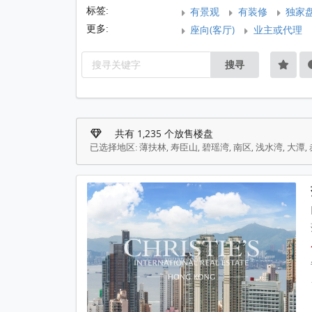
标签:
有景观
有装修
独家
更多:
座向(客厅)
业主或代理
搜寻
共有 1,235 个放售楼盘
已选择地区: 薄扶林, 寿臣山, 碧瑶湾, 南区, 浅水湾, 大潭,