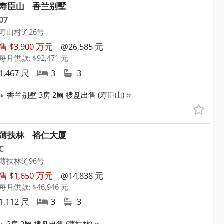
寿臣山
香兰别墅
07
寿山村道26号
售 $3,900 万元
@26,585 元
每月供款: $92,471 元
1,467 尺
3
3
香兰别墅 3房 2厕 楼盘出售 (寿臣山)
薄扶林
裕仁大厦
C
薄扶林道96号
售 $1,650 万元
@14,838 元
每月供款: $46,946 元
1,112 尺
3
3