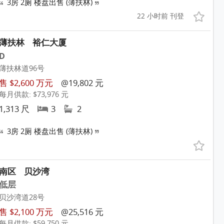
3房 2厕 楼盘出售 (薄扶林)
22 小时前 刊登
薄扶林
裕仁大厦
D
薄扶林道96号
售 $2,600 万元
@19,802 元
每月供款: $73,976 元
1,313 尺
3
2
3房 2厕 楼盘出售 (薄扶林)
南区
贝沙湾
低层
贝沙湾道28号
售 $2,100 万元
@25,516 元
每月供款: $59,750 元