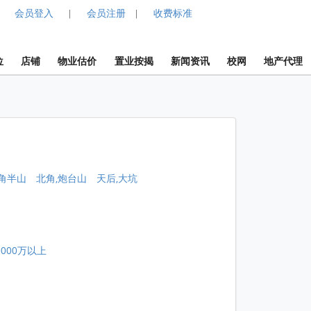
会员登入
会员注册
收费标准
|
|
位
店铺
物业估价
置业按揭
新闻资讯
校网
地产代理
角半山
北角,炮台山
天后,大坑
0000万以上