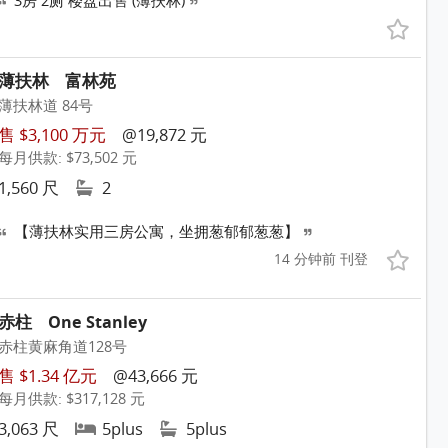
3房 2厕 楼盘出售 (薄扶林)
薄扶林
富林苑
薄扶林道 84号
售 $3,100 万元
@19,872 元
每月供款: $73,502 元
1,560 尺
2
【薄扶林实用三房公寓，坐拥葱郁郁葱葱】
14 分钟前 刊登
赤柱
One Stanley
赤柱黄麻角道128号
售 $1.34 亿元
@43,666 元
每月供款: $317,128 元
3,063 尺
5plus
5plus