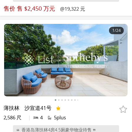
售价
售 $2,450 万元
@19,322 元
1
/24
薄扶林
沙宣道41号
2,586 尺
|
4
5plus
香港岛薄扶林4房4.5厕豪华物业待售