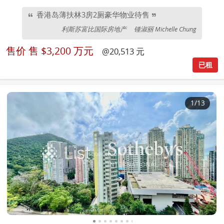
香港岛薄扶林3房2厕豪华物业待售
利斯苏富比国际房地产
锺淑丽 Michelle Chung
售价
售 $3,200 万元
@20,513 元
已租
1
/13