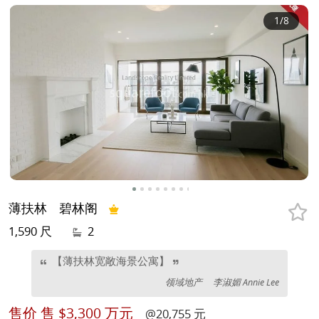
1
/8
薄扶林
碧林阁
1,590 尺
2
【薄扶林宽敞海景公寓】
领域地产
李淑媚 Annie Lee
售价
售 $3,300 万元
@20,755 元