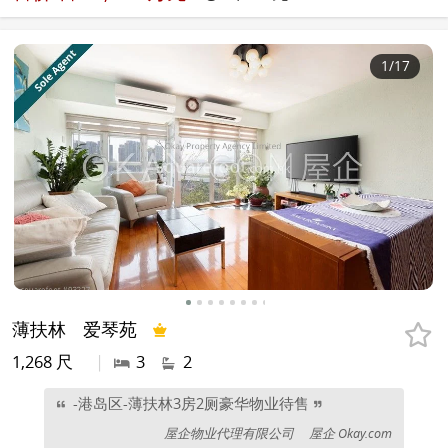
1
/17
薄扶林
爱琴苑
1,268 尺
|
3
2
-港岛区-薄扶林3房2厕豪华物业待售
屋企物业代理有限公司
屋企 Okay.com