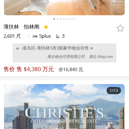
薄扶林
怡林阁
2,601 尺
|
5plus
3
-港岛区-薄扶林5房3厕豪华物业待售
屋企物业代理有限公司
屋企 Okay.com
售价
售 $4,380 万元
@16,840 元
1
/13