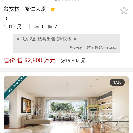
薄扶林
裕仁大厦
D
1,313 尺
|
3
2
3房 2厕 楼盘出售 (薄扶林)
Proway
林小姐 Elaine Lam
售价
售 $2,600 万元
@19,802 元
1
/20