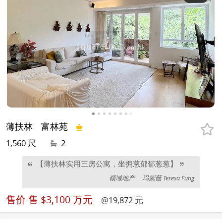
薄扶林
富林苑
1,560 尺
2
【薄扶林实用三房公寓，坐拥葱郁郁葱葱】
领域地产
冯紫薇 Teresa Fung
售价
售 $3,100 万元
@19,872 元