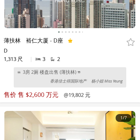
薄扶林
裕仁大厦 - D座
D
1,313 尺
|
3
2
3房 2厕 楼盘出售 (薄扶林)
香港佳士得国际地产
杨小姐 Miss Yeung
售价
售 $2,600 万元
@19,802 元
1
/7