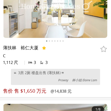
薄扶林
裕仁大厦
C
1,112 尺
|
3
3
3房 2厕 楼盘出售 (薄扶林)
Proway
林小姐 Elaine Lam
售价
售 $1,650 万元
@14,838 元
1
/8