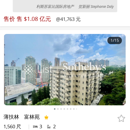
利斯苏富比国际房地产
贺新丽 Stephanie Daly
售价
售 $1.08 亿元
@41,763 元
1
/15
薄扶林
富林苑
1,560 尺
|
3
2