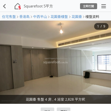
Squarefoot 5平方
立即打開
住宅售盤
香港島
中西半山
花園臺樓盤
花園臺
樓盤資料
1
/
9
花園臺 售盤 4 房 , 4 浴室 2,828 平方呎