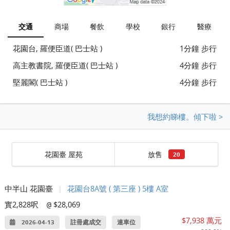
交通
商場
餐飲
學校
銀行
醫療
花園台, 羅便臣道( 巴士站 )
1分鐘 步行
高主教書院, 羅便臣道( 巴士站 )
4分鐘 步行
堅麗閣( 巴士站 )
4分鐘 步行
我想約睇樓。傾下啦 >
花園臺 屋苑
放售
20
中半山 花園臺
|
花園台8A號 ( 第三座 ) 5樓 A室
實2,828呎
$28,069
@
$7,938 萬元
2026-04-13
註冊處成交
連車位