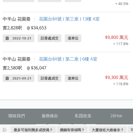
+ 40.5%
中半山 花園臺
|
花園台8A號 ( 第三座 ) 13樓 A室
實2,828呎
$34,653
@
$9,800 萬元
2022-10-21
註冊處成交
連車位
+ 117.8%
中半山 花園臺
|
花園台8A號 ( 第二座 ) 6樓 A室
實2,580呎
$36,047
@
$9,300 萬元
2021-09-21
註冊處成交
連車位
+ 118.8%
聯絡我們
服務條款
私隱政策
28Hse
最多可做到幾多成按揭？
價錢有得傾嗎？
大廈做咗大維修未？