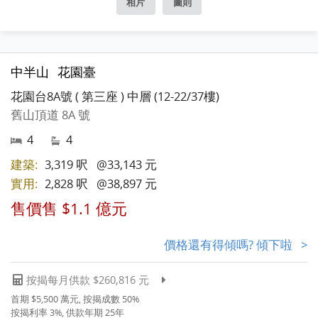
相片
圖則
中半山
花園臺
花園台8A號 ( 第三座 ) 中層 (12-22/37樓)
舊山頂道 8A 號
4
4
建築:
3,319 呎
@33,143 元
實用:
2,828 呎
@38,897 元
售價售 $1.1 億元
價格還有得傾嗎? 傾下啦 >
按揭每月供款 $260,816 元
首期 $5,500 萬元, 按揭成數 50%
按揭利率 3%, 供款年期 25年