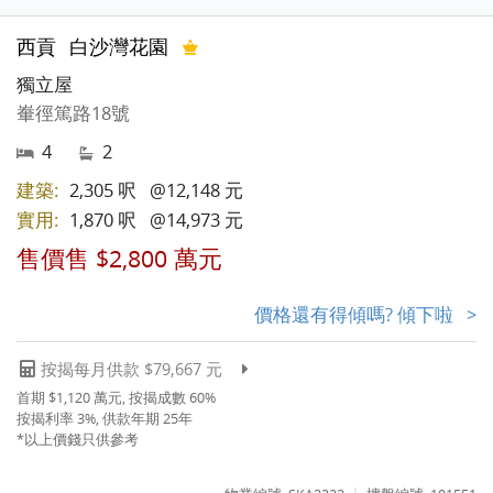
西貢
白沙灣花園
獨立屋
輋徑篤路18號
4
2
建築:
2,305 呎
@12,148 元
實用:
1,870 呎
@14,973 元
售價售 $2,800 萬元
價格還有得傾嗎? 傾下啦 >
按揭每月供款 $79,667 元
首期 $1,120 萬元, 按揭成數 60%
按揭利率 3%, 供款年期 25年
*以上價錢只供參考