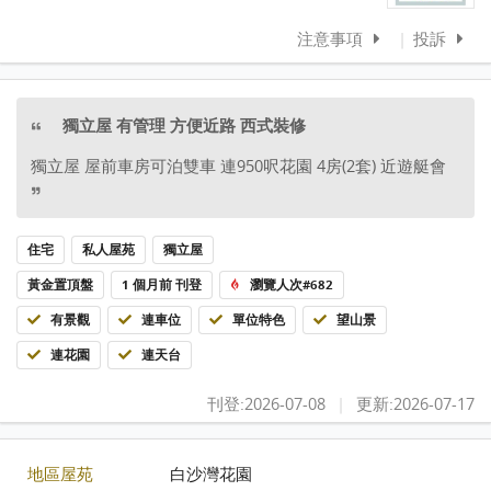
注意事項
|
投訴
獨立屋 有管理 方便近路 西式裝修
獨立屋 屋前車房可泊雙車 連950呎花園 4房(2套) 近遊艇會
住宅
私人屋苑
獨立屋
黃金置頂盤
1 個月前 刊登
瀏覽人次#682
有景觀
連車位
單位特色
望山景
連花園
連天台
刊登:2026-07-08
|
更新:2026-07-17
地區屋苑
白沙灣花園