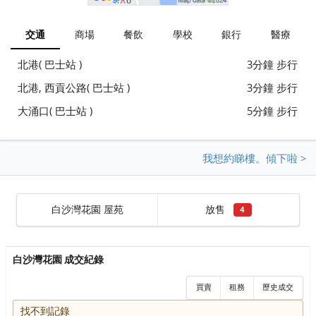
交通
商場
餐飲
學校
銀行
醫療
北港( 巴士站 )
3分鐘 步行
北港, 西貢公路( 巴士站 )
3分鐘 步行
大涌口( 巴士站 )
5分鐘 步行
我想約睇樓。傾下啦 >
白沙灣花園 屋苑
放售
4
白沙灣花園 成交紀錄
買賣
租務
歷史成交
找不到記錄