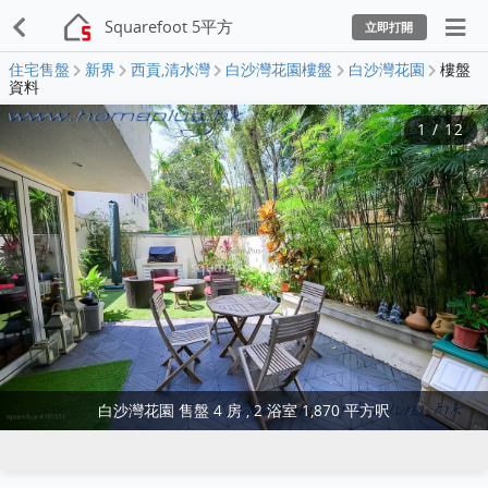
Squarefoot 5平方
立即打開
住宅售盤
新界
西貢,清水灣
白沙灣花園樓盤
白沙灣花園
樓盤
資料
1
/
12
白沙灣花園 售盤 4 房 , 2 浴室 1,870 平方呎