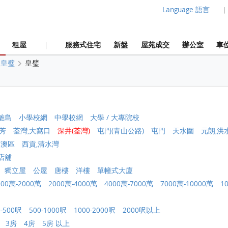
Language 語言
|
租屋
服務式住宅
新盤
屋苑成交
辦公室
車
|
皇璧
皇璧
離島
小學校網
中學校網
大學 / 大專院校
芳
荃灣,大窩口
深井(荃灣)
屯門(青山公路)
屯門
天水圍
元朗,洪
軍澳區
西貢,清水灣
店舖
獨立屋
公屋
唐樓
洋樓
單幢式大廈
000萬-2000萬
2000萬-4000萬
4000萬-7000萬
7000萬-10000萬
1
0-500呎
500-1000呎
1000-2000呎
2000呎以上
3房
4房
5房 以上