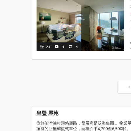
23
1
4
皇璧 屋苑
位於荃灣油柑頭悠麗路，發展商是泛海集團 。物業單幢式
頂層的巨無霸複式單位，面積介乎4,700至6,500呎。