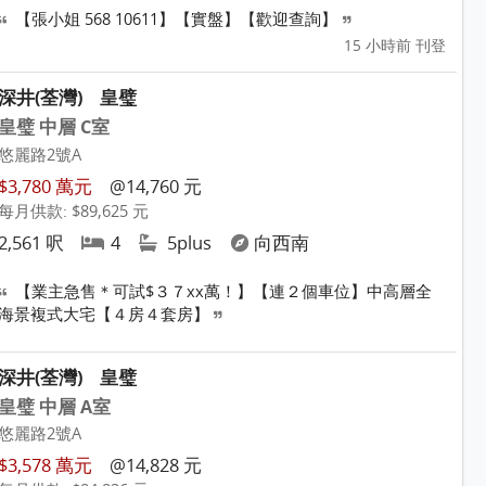
【張小姐 568 10611】【實盤】【歡迎查詢】
15 小時前 刊登
深井(荃灣)
皇璧
皇璧 中層 C室
悠麗路2號A
$3,780 萬元
@14,760 元
每月供款: $89,625 元
2,561 呎
4
5plus
向西南
【業主急售＊可試$３７xx萬！】【連２個車位】中高層全
海景複式大宅【４房４套房】
深井(荃灣)
皇璧
皇璧 中層 A室
悠麗路2號A
$3,578 萬元
@14,828 元