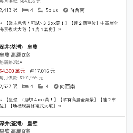
每月供款: $84,836 元
2,413 呎
4
5plus
向西南
【業主急售＊可試$３５xx萬！】【連２個車位】中高層全
海景複式大宅【４房４套房】
深井(荃灣)
皇璧
皇璧 高層 B室
悠麗路2號A
$4,300 萬元
@17,016 元
每月供款: $101,955 元
2,527 呎
4
4
向西南
【皇璧—可試$４xxx萬！】【罕有高層全海景】【連２車
位】【地標靚裝修複式大宅】
深井(荃灣)
皇璧
皇璧 高層 B室