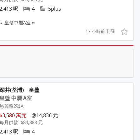
2,413 呎
4
5plus
皇璧中層A室
17 小時前 刊登
深井(荃灣)
皇璧
皇璧 中層 A室
悠麗路2號A
$3,580 萬元
@14,836 元
每月供款: $84,883 元
2,413 呎
4