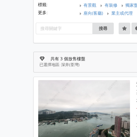
標籤:
有景觀
有裝修
獨家
更多:
座向(客廳)
業主或代理
搜尋
共有 3 個放售樓盤
已選擇地區: 深井(荃灣)