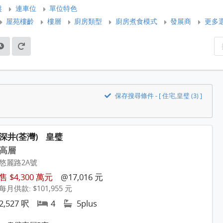
盤
連車位
單位特色
屋苑樓齡
樓層
廚房類型
廚房煮食模式
發展商
更多
保存搜尋條件 - [ 住宅,皇璧 (3) ]
深井(荃灣)
皇璧
高層
悠麗路2A號
售 $4,300 萬元
@17,016 元
每月供款: $101,955 元
2,527 呎
4
5plus