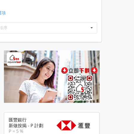
選項
排序
匯豐銀行
新做按揭 - P 計劃
P = 5 %