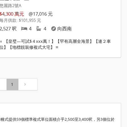
悠麗路2號A
$4,300 萬元
@17,016 元
每月供款: $101,955 元
2,527 呎
4
4
向西南
【皇璧—可試$４xxx萬！】【罕有高層全海景】【連２車
位】【地標靚裝修複式大宅】
1
提供59個標準複式單位面積介乎2,500至3,400呎，另3個位於