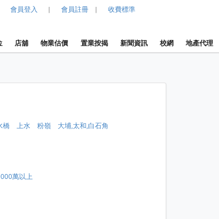
會員登入
會員註冊
收費標準
|
|
位
店舖
物業估價
置業按揭
新聞資訊
校網
地產代理
水橋
上水
粉嶺
大埔,太和,白石角
0000萬以上