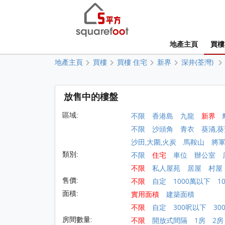
地產主頁
買樓
地產主頁
買樓
買樓 住宅
新界
深井(荃灣)
放售中的樓盤
區域:
不限
香港島
九龍
新界
不限
沙頭角
青衣
葵涌,葵
沙田,大圍,火炭
馬鞍山
將
類別:
不限
住宅
車位
辦公室
不限
私人屋苑
居屋
村屋
售價:
不限
自定
1000萬以下
1
面積:
實用面積
建築面積
不限
自定
300呎以下
30
房間數量:
不限
開放式間隔
1房
2房