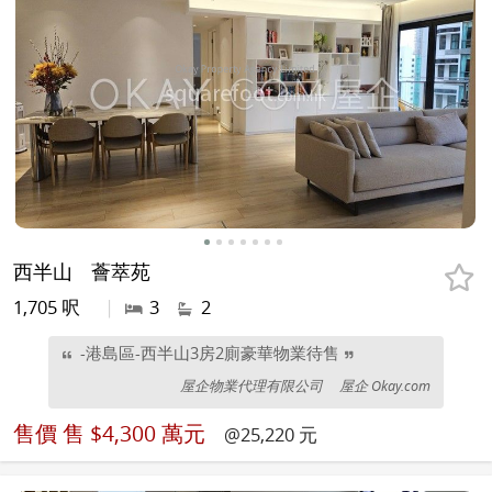
西半山
薈萃苑
1,705 呎
|
3
2
-港島區-西半山3房2廁豪華物業待售
屋企物業代理有限公司
屋企 Okay.com
售價
售 $4,300 萬元
@25,220 元