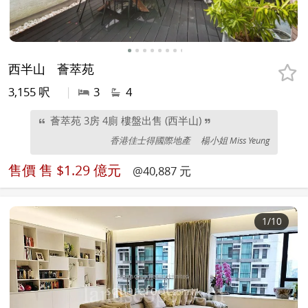
西半山
薈萃苑
3,155 呎
|
3
4
薈萃苑 3房 4廁 樓盤出售 (西半山)
香港佳士得國際地產
楊小姐 Miss Yeung
售價
售 $1.29 億元
@40,887 元
1
/10