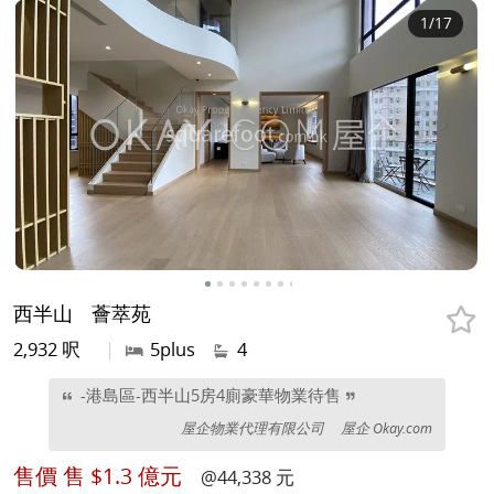
1
/17
西半山
薈萃苑
2,932 呎
|
5plus
4
-港島區-西半山5房4廁豪華物業待售
屋企物業代理有限公司
屋企 Okay.com
售價
售 $1.3 億元
@44,338 元