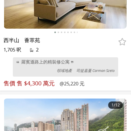
西半山
薈萃苑
1,705 呎
2
羅賓遜路上的精裝修公寓
領域地產
司徒嘉蔓 Carman Szeto
售價
售 $4,300 萬元
@25,220 元
1
/12