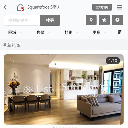
Squarefoot 5平方
立即打開
搜尋
區域
售價
類別
更多
薈萃苑 (8)
1
/10