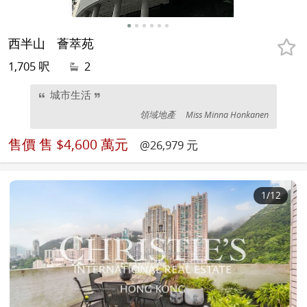
西半山
薈萃苑
1,705 呎
2
城市生活
領域地產
Miss Minna Honkanen
售價
售 $4,600 萬元
@26,979 元
1
/12