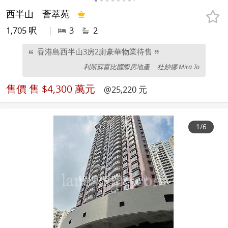
西半山
薈萃苑
1,705 呎
|
3
2
香港島西半山3房2廁豪華物業待售
利斯蘇富比國際房地產
杜妙娜 Mira To
售價
售 $4,300 萬元
@25,220 元
1
/6