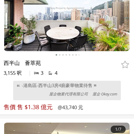
西半山
薈萃苑
3,155 呎
|
3
4
-港島區-西半山3房4廁豪華物業待售
屋企物業代理有限公司
屋企 Okay.com
售價
售 $1.38 億元
@43,740 元
1
/7