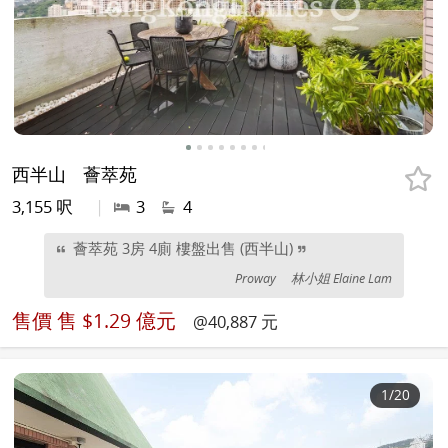
西半山
薈萃苑
3,155 呎
|
3
4
薈萃苑 3房 4廁 樓盤出售 (西半山)
Proway
林小姐 Elaine Lam
售價
售 $1.29 億元
@40,887 元
1
/20