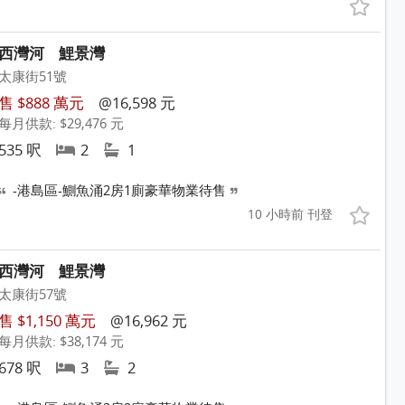
西灣河
鯉景灣
太康街51號
售 $888 萬元
@16,598 元
每月供款: $29,476 元
535 呎
2
1
-港島區-鰂魚涌2房1廁豪華物業待售
10 小時前 刊登
西灣河
鯉景灣
太康街57號
售 $1,150 萬元
@16,962 元
每月供款: $38,174 元
678 呎
3
2