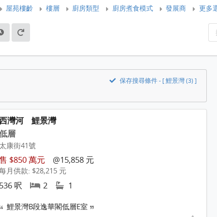
屋苑樓齡
樓層
廚房類型
廚房煮食模式
發展商
更多
保存搜尋條件 - [ 鯉景灣 (3) ]
西灣河
鯉景灣
低層
太康街41號
售 $850 萬元
@15,858 元
每月供款: $28,215 元
536 呎
2
1
鯉景灣B段逸華閣低層E室