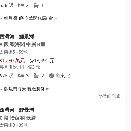
536 呎
2
1
鯉景灣B段逸華閣低層E室
西灣河
鯉景灣
A 段 觀海閣 中層 B室
太康街51-59號
$1,250 萬元
@18,491 元
每月供款: $41,493 元
676 呎
3
2
向東北
鯉魚門海景 雅緻裝修
1 小時前 刊登
西灣河
鯉景灣
C 段 怡茵閣 低層
太康街31-39號