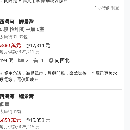
間隔是正 高實用率 豪華靚裝修
2 小時前 刊登
西灣河
鯉景灣
C 段 怡坤閣 中層 C室
太康街31-39號
$880 萬元
@17,814 元
每月供款: $29,211 元
494 呎
2
1
向西北
業主急讓，海景單位，景觀開揚，豪華裝修，全屋已更換水
喉電線，還價即成
西灣河
鯉景灣
低層
太康街41號
$850 萬元
@15,858 元
每月供款: $28,215 元