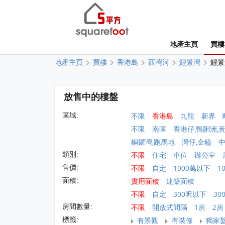
地產主頁
買樓
地產主頁
買樓
香港島
西灣河
鯉景灣
鯉景
放售中的樓盤
區域:
不限
香港島
九龍
新界
不限
南區
香港仔,鴨脷洲,
銅鑼灣,跑馬地
灣仔,金鐘
類別:
不限
住宅
車位
辦公室
售價:
不限
自定
1000萬以下
1
面積:
實用面積
建築面積
不限
自定
300呎以下
30
房間數量:
不限
開放式間隔
1房
2房
標籤:
有景觀
有裝修
獨家