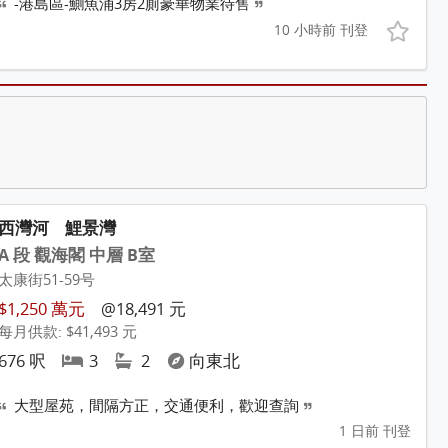
-港島區-鰂魚涌3房2廁豪華物業待售
10 小時前 刊登
西灣河
鯉景灣
A 段 觀海閣 中層 B室
太康街51-59号
$1,250 萬元
@18,491 元
每月供款: $41,493 元
676 呎
3
2
向東北
大型屋苑，間隔方正，交通便利，歡迎查詢
1 日前 刊登