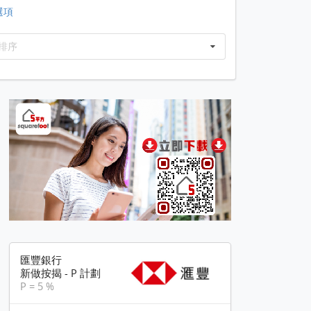
選項
排序
匯豐銀行
新做按揭 - P 計劃
P = 5 %