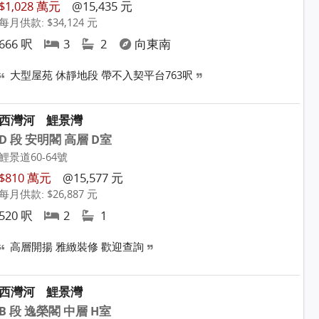
$1,028 萬元
@15,435 元
每月供款: $34,124 元
666 呎
3
2
向東南
大型屋苑 休靜地段 帶不入契平台763呎
西灣河
鯉景灣
D 段 安明閣 高層 D室
鯉景道60-64號
$810 萬元
@15,577 元
每月供款: $26,887 元
520 呎
2
1
高層開揚 雅緻裝修 歡迎查詢
西灣河
鯉景灣
B 段 逸榮閣 中層 H室