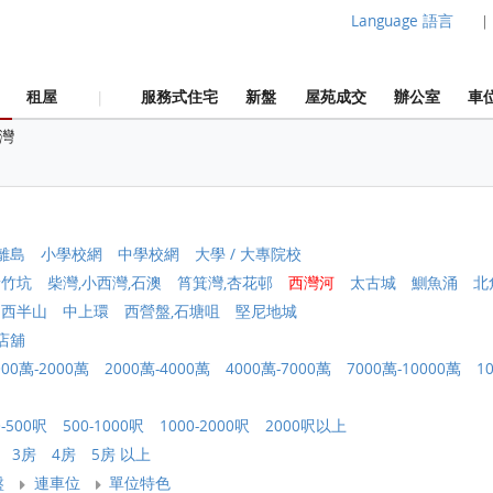
Language 語言
|
租屋
服務式住宅
新盤
屋苑成交
辦公室
車
|
灣
離島
小學校網
中學校網
大學 / 大專院校
黃竹坑
柴灣,小西灣,石澳
筲箕灣,杏花邨
西灣河
太古城
鰂魚涌
北
中西半山
中上環
西營盤,石塘咀
堅尼地城
店舖
000萬-2000萬
2000萬-4000萬
4000萬-7000萬
7000萬-10000萬
1
0-500呎
500-1000呎
1000-2000呎
2000呎以上
3房
4房
5房 以上
盤
連車位
單位特色