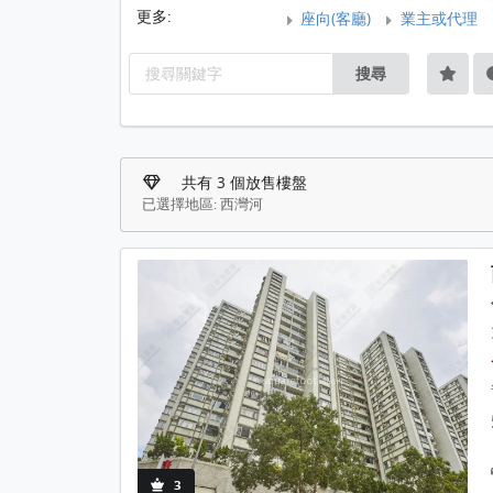
更多:
座向(客廳)
業主或代理
搜尋
共有 3 個放售樓盤
已選擇地區: 西灣河
3