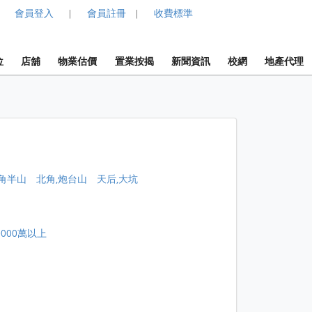
會員登入
會員註冊
收費標準
|
|
位
店舖
物業估價
置業按揭
新聞資訊
校網
地產代理
角半山
北角,炮台山
天后,大坑
0000萬以上