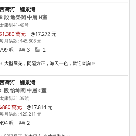
西灣河
鯉景灣
B 段 逸榮閣 中層 H室
太康街41-49号
$1,380 萬元
@17,272 元
每月供款: $45,808 元
799 呎
3
2
大型屋苑，間隔方正，海天一色，歡迎查詢
西灣河
鯉景灣
C 段 怡坤閣 中層 C室
太康街31-39號
$880 萬元
@17,814 元
每月供款: $29,211 元
494 呎
2