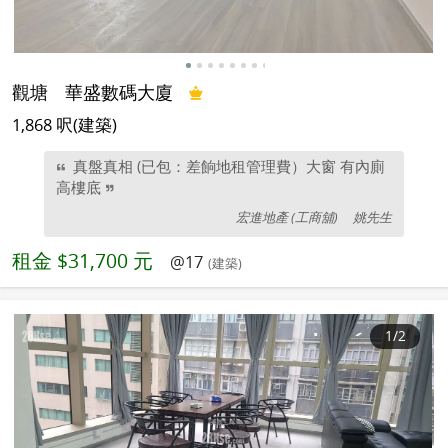
觀塘
華盛數碼大廈
1,868 呎(建築)
真盤真相 (已包：差餉地租管理費）大窗 有內廁
高樓底
宏進地產 (工商舖)
姚先生
租金
$31,700 元
@17
(建築)
1
/2