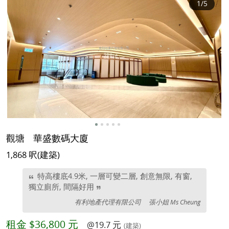
1
/5
觀塘
華盛數碼大廈
1,868 呎(建築)
特高樓底4.9米, 一層可變二層, 創意無限, 有窗,
獨立廁所, 間隔好用
有利地產代理有限公司
張小姐 Ms Cheung
租金
$36,800 元
@19.7 元
(建築)