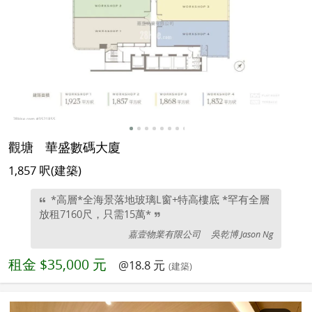
觀塘
華盛數碼大廈
1,857 呎(建築)
*高層*全海景落地玻璃L窗+特高樓底 *罕有全層
放租7160尺，只需15萬*
嘉壹物業有限公司
吳乾博 Jason Ng
租金
$35,000 元
@18.8 元
(建築)