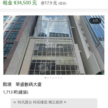
租金
$34,500 元
@17.9 元
(建築)
1
/7
觀塘
華盛數碼大廈
1,713 呎(建築)
特式露台 特高樓底 獨立廁所