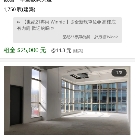
1,750 呎(建築)
【世紀21專尚 Winnie 】@全新靚單位@ 高樓底
有內廁 歡迎約睇
世紀21專尚物業
許秀雲 Winnie
租金
$25,000 元
@14.3 元
(建築)
1
/8