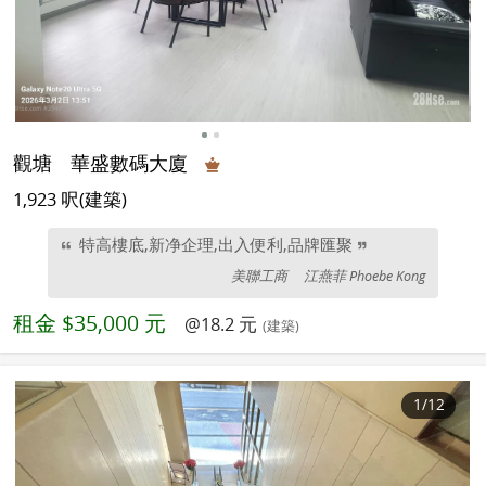
觀塘
華盛數碼大廈
1,923 呎(建築)
特高樓底,新净企理,出入便利,品牌匯聚
美聯工商
江燕菲 Phoebe Kong
租金
$35,000 元
@18.2 元
(建築)
1
/12