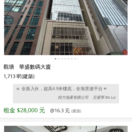
觀塘
華盛數碼大廈
1,713 呎(建築)
全新入伙，超高4.9米樓底，全海景連平台
得力地產有限公司
呂紫寧 Ms Lui
租金
$28,000 元
@16.3 元
(建築)