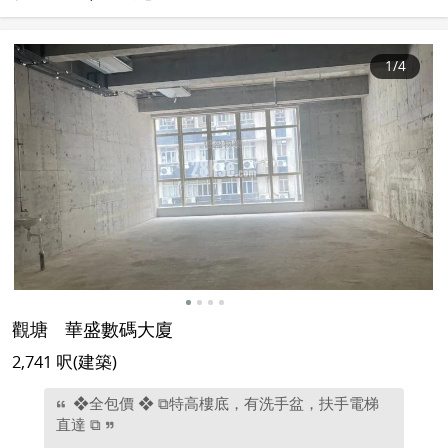
1
/4
觀塘
華盛數碼大廈
2,741 呎(建築)
❖全包價 ❖ ⧉特高樓底，有洗手盆，扶手電梯
直達 ⧉