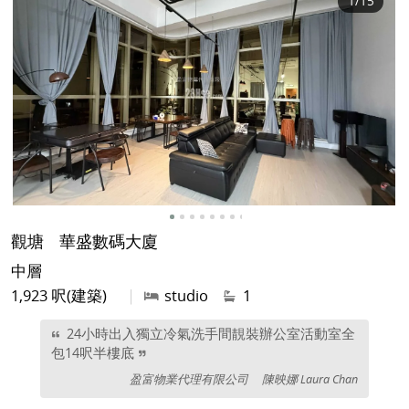
1
/15
觀塘
華盛數碼大廈
中層
1,923 呎(建築)
|
studio
1
24小時出入獨立冷氣洗手間靚裝辦公室活動室全
包14呎半樓底
盈富物業代理有限公司
陳映娜 Laura Chan