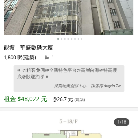
觀塘
華盛數碼大廈
1,800 呎(建築)
1
@租客免佣@全新特色平台@高層向海@特高樓
底@歡迎約睇
萊斯物業創富中心
謝雪梅 Angela Tse
租金
$48,022 元
@26.7 元
(建築)
1
/18