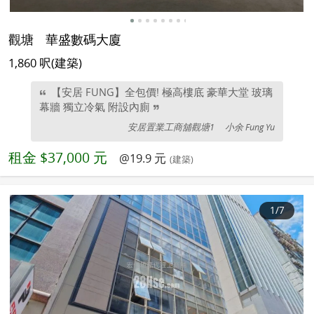
觀塘
華盛數碼大廈
1,860 呎(建築)
【安居 FUNG】全包價! 極高樓底 豪華大堂 玻璃
幕牆 獨立冷氣 附設內廁
安居置業工商舖觀塘1
小余 Fung Yu
租金
$37,000 元
@19.9 元
(建築)
1
/7