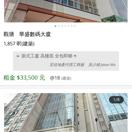
觀塘
華盛數碼大廈
1,857 呎(建築)
新式工廈 高樓底 全包即睇
宏佳地產代理工商舖
吳少雄 Jason Wu
租金
$33,500 元
@18
(建築)
1
/8