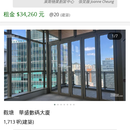
萊斯物業創富中心
張笑薇 Joanne Cheung
租金
$34,260 元
@20
(建築)
1
/7
觀塘
華盛數碼大廈
1,713 呎(建築)