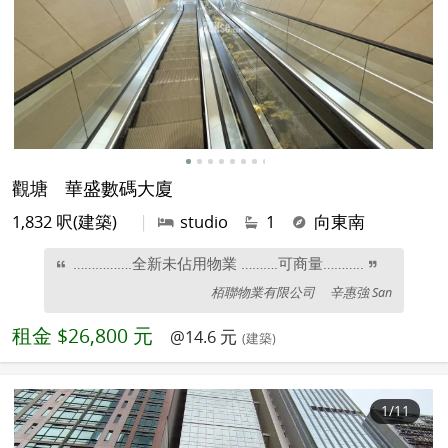
觀塘
華盛數碼大廈
1,832 呎(建築)
|
studio
1
向東南
…………….全新未佔用物業 ……….可商量………..
栢聯物業有限公司
辛惠強 San
租金
$26,800 元
@14.6 元
(建築)
1
/11