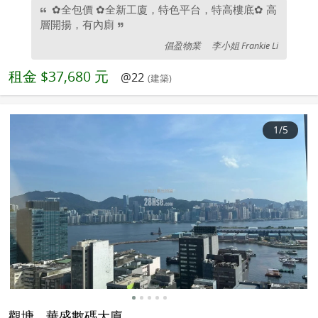
✿全包價 ✿全新工廈，特色平台，特高樓底✿ 高
層開揚，有內廁
倡盈物業
李小姐 Frankie Li
租金
$37,680 元
@22
(建築)
1
/5
觀塘
華盛數碼大廈